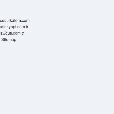
//cesurkalem.com
//atekyapi.com.tr
ps://guti.com.tr
Sitemap