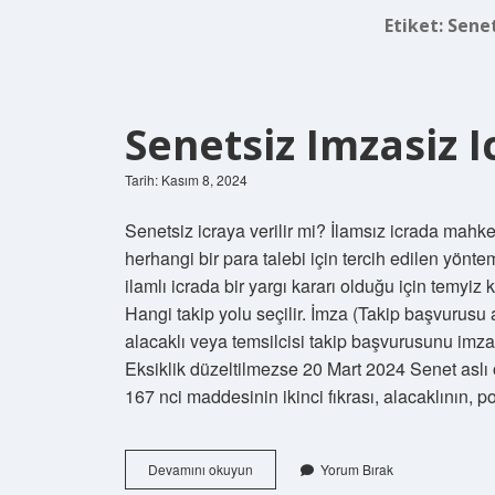
Etiket:
Senet
Senetsiz Imzasiz I
Tarih: Kasım 8, 2024
Senetsiz icraya verilir mi? İlamsız icrada ma
herhangi bir para talebi için tercih edilen yöntem
ilamlı icrada bir yargı kararı olduğu için temyi
Hangi takip yolu seçilir. İmza (Takip başvurusu 
alacaklı veya temsilcisi takip başvurusunu imzal
Eksiklik düzeltilmezse 20 Mart 2024 Senet aslı 
167 nci maddesinin ikinci fıkrası, alacaklının, 
Senetsiz
Devamını okuyun
Yorum Bırak
Imzasiz