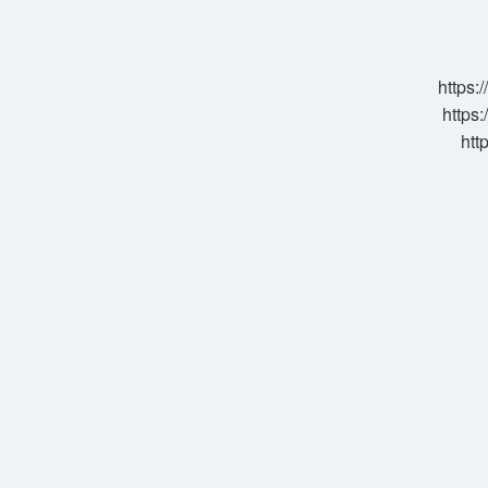
Icraya
Verilir
Mi
https:
https:
htt