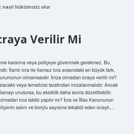
 nasıl hükümsüz olur
craya Verilir Mi
hkeme kararına veya poliçeye güvenmek gerekmez. Bu,
dir. İlamlı icra ile ilamsız icra arasındaki en büyük fark,
z kurumunun olmamasıdır. İmza olmadan icraya verilir mi?
alacaklı veya temsilcisi tarafından imzalanmalıdır. Ancak
amayı unutursa, bu eksiklik daha sonra düzeltilebilir.
olmadan icra takibi yapılır mı? İcra ve İflas Kanununun
poliçenin aslını ve borçlu sayısına tekabül eden onaylı…