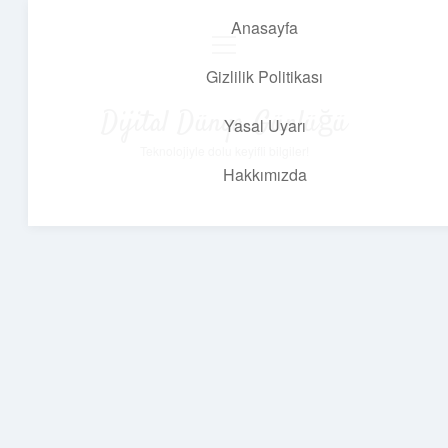
Anasayfa
menüyü
aç
Gizlilik Politikası
Dijital Dünya Günlüğü
Yasal Uyarı
Teknolojiyle dolu keyifli bilgiler!
Hakkımızda