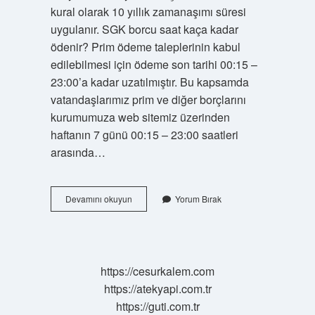
kural olarak 10 yıllık zamanaşımı süresi
uygulanır. SGK borcu saat kaça kadar
ödenir? Prim ödeme taleplerinin kabul
edilebilmesi için ödeme son tarihi 00:15 –
23:00’a kadar uzatılmıştır. Bu kapsamda
vatandaşlarımız prim ve diğer borçlarını
kurumumuza web sitemiz üzerinden
haftanın 7 günü 00:15 – 23:00 saatleri
arasında…
Sgk
Devamını okuyun
Yorum Bırak
Borç
Ödemesi
Sisteme
Ne
Zaman
https://cesurkalem.com
Düşer
https://atekyapi.com.tr
https://guti.com.tr