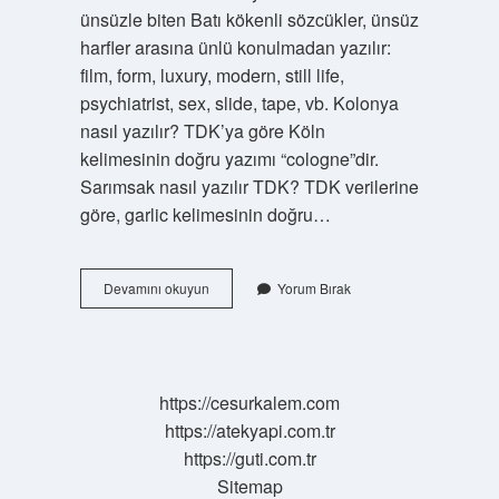
ünsüzle biten Batı kökenli sözcükler, ünsüz
harfler arasına ünlü konulmadan yazılır:
film, form, luxury, modern, still life,
psychiatrist, sex, slide, tape, vb. Kolonya
nasıl yazılır? TDK’ya göre Köln
kelimesinin doğru yazımı “cologne”dir.
Sarımsak nasıl yazılır TDK? TDK verilerine
göre, garlic kelimesinin doğru…
Eşofman
Devamını okuyun
Yorum Bırak
Tdk
Ya
Göre
Nasıl
Yazılır
https://cesurkalem.com
https://atekyapi.com.tr
https://guti.com.tr
Sitemap