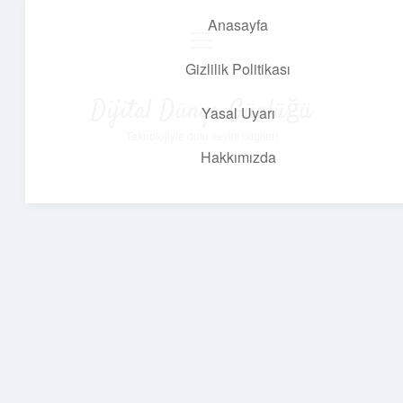
Anasayfa
menüyü
aç
Gizlilik Politikası
Dijital Dünya Günlüğü
Yasal Uyarı
Teknolojiyle dolu keyifli bilgiler!
Hakkımızda