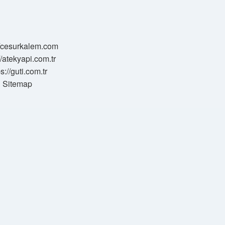
//cesurkalem.com
//atekyapi.com.tr
ps://guti.com.tr
Sitemap