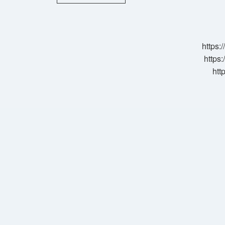
Talasemi
Taşıyıcısı
Evlenebilir
Mi
https:
https:
htt