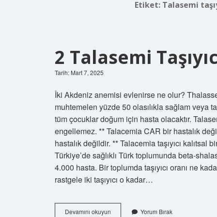
Etiket:
Talasemi taşıy
2 Talasemi Taşıyıc
Tarih: Mart 7, 2025
İki Akdeniz anemisi evlenirse ne olur? Thalassem
muhtemelen yüzde 50 olasılıkla sağlam veya taşı
tüm çocuklar doğum için hasta olacaktır. Talasem
engellemez. ** Talacemia CAR bir hastalık değil
hastalık değildir. ** Talacemia taşıyıcı kalıtsal bi
Türkiye’de sağlıklı Türk toplumunda beta-shala
4.000 hasta. Bir toplumda taşıyıcı oranı ne kad
rastgele iki taşıyıcı o kadar…
2
Devamını okuyun
Yorum Bırak