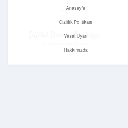
Anasayfa
menüyü
aç
Gizlilik Politikası
Dijital Dünya Günlüğü
Yasal Uyarı
Teknolojiyle dolu keyifli bilgiler!
Hakkımızda