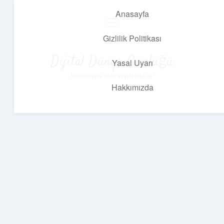
Anasayfa
menüyü
aç
Gizlilik Politikası
Dijital Dünya Günlüğü
Yasal Uyarı
Teknolojiyle dolu keyifli bilgiler!
Hakkımızda