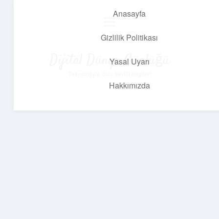
Anasayfa
menüyü
aç
Gizlilik Politikası
Dijital Dünya Günlüğü
Yasal Uyarı
Teknolojiyle dolu keyifli bilgiler!
Hakkımızda