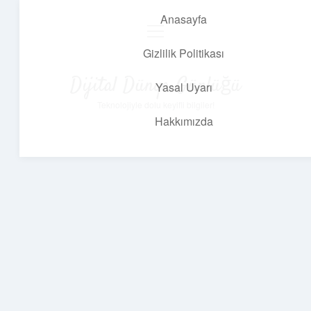
Anasayfa
menüyü
aç
Gizlilik Politikası
Dijital Dünya Günlüğü
Yasal Uyarı
Teknolojiyle dolu keyifli bilgiler!
Hakkımızda