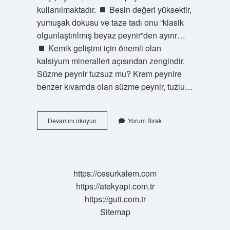
kullanılmaktadır.
Besin değeri yüksektir,
yumuşak dokusu ve taze tadı onu “klasik
olgunlaştırılmış beyaz peynir”den ayırır…
Kemik gelişimi için önemli olan
kalsiyum mineralleri açısından zengindir.
Süzme peynir tuzsuz mu? Krem peynire
benzer kıvamda olan süzme peynir, tuzlu…
En
Devamını okuyun
Yorum Bırak
Az
Tuzlu
Peynir
Hangisi
https://cesurkalem.com
https://atekyapi.com.tr
https://guti.com.tr
Sitemap