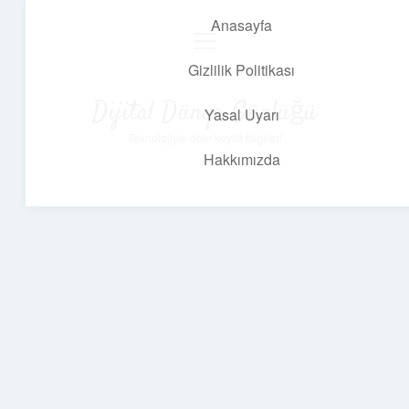
Anasayfa
menüyü
aç
Gizlilik Politikası
Dijital Dünya Günlüğü
Yasal Uyarı
Teknolojiyle dolu keyifli bilgiler!
Hakkımızda