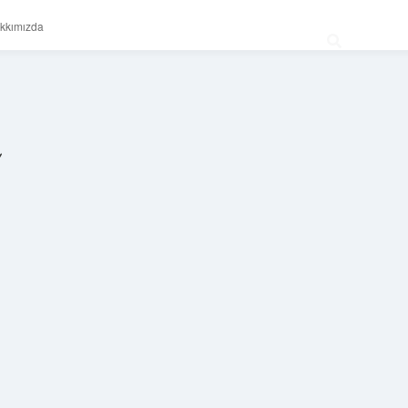
kkımızda
Sidebar
l giriş
piabellacasino
hiltonbet giriş
betexper.xyz
betci giriş
betci
be