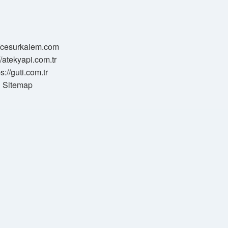
//cesurkalem.com
//atekyapi.com.tr
ps://guti.com.tr
Sitemap