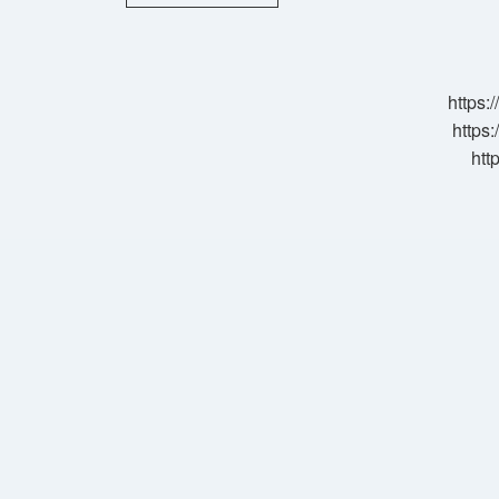
Nedir
Tanım
https:
https:
htt