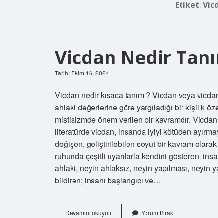
Etiket:
Vic
Vicdan Nedir Tan
Tarih: Ekim 16, 2024
Vicdan nedir kısaca tanımı? Vicdan veya vicdanlıl
ahlaki değerlerine göre yargıladığı bir kişilik öze
mistisizmde önem verilen bir kavramdır. Vicdan 
literatürde vicdan, insanda iyiyi kötüden ayırma
değişen, geliştirilebilen soyut bir kavram olarak
ruhunda çeşitli uyarılarla kendini gösteren; insa
ahlaki, neyin ahlaksız, neyin yapılması, neyin
bildiren; insanı başlangıcı ve…
Vicdan
Devamını okuyun
Yorum Bırak