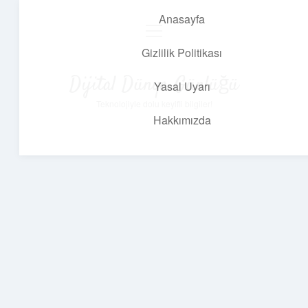
Anasayfa
menüyü
aç
Gizlilik Politikası
Dijital Dünya Günlüğü
Yasal Uyarı
Teknolojiyle dolu keyifli bilgiler!
Hakkımızda