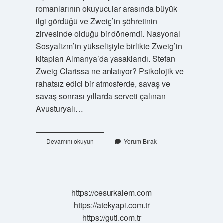
romanlarının okuyucular arasında büyük
ilgi gördüğü ve Zweig’in şöhretinin
zirvesinde olduğu bir dönemdi. Nasyonal
Sosyalizm’in yükselişiyle birlikte Zweig’in
kitapları Almanya’da yasaklandı. Stefan
Zweig Clarissa ne anlatıyor? Psikolojik ve
rahatsız edici bir atmosferde, savaş ve
savaş sonrası yıllarda serveti çalınan
Avusturyalı…
Mürebbiye
Devamını okuyun
Yorum Bırak
Stefan
Zweig
Ne
Anlatıyor
https://cesurkalem.com
https://atekyapi.com.tr
https://guti.com.tr