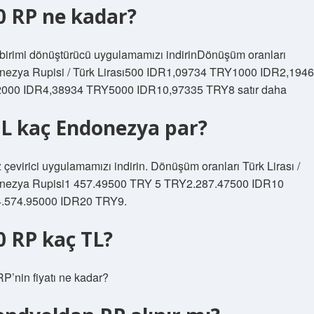
0 RP ne kadar?
birimi dönüştürücü uygulamamızı indirinDönüşüm oranları
nezya Rupisi / Türk Lirası500 IDR1,09734 TRY1000 IDR2,194
000 IDR4,38934 TRY5000 IDR10,97335 TRY8 satır daha
TL kaç Endonezya par?
 çevirici uygulamamızı indirin. Dönüşüm oranları Türk Lirası /
nezya Rupisi1 457.49500 TRY 5 TRY2.287.47500 IDR10
.574.95000 IDR20 TRY9.
0 RP kaç TL?
P’nin fiyatı ne kadar?