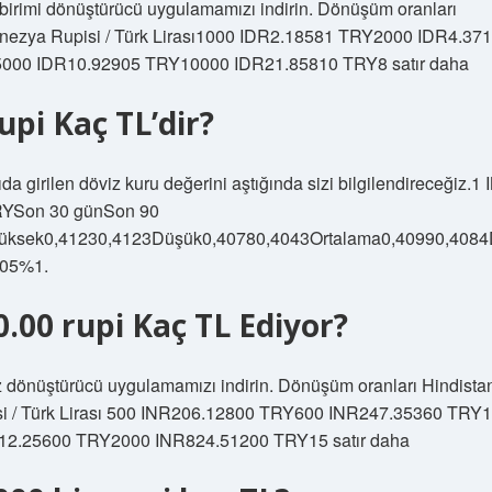
birimi dönüştürücü uygulamamızı indirin. Dönüşüm oranları
nezya Rupisi / Türk Lirası1000 IDR2.18581 TRY2000 IDR4.37
000 IDR10.92905 TRY10000 IDR21.85810 TRY8 satır daha
rupi Kaç TL’dir?
da girilen döviz kuru değerini aştığında sizi bilgilendireceğiz.1
YSon 30 günSon 90
üksek0,41230,4123Düşük0,40780,4043Ortalama0,40990,4084
,05%1.
0.00 rupi Kaç TL Ediyor?
 dönüştürücü uygulamamızı indirin. Dönüşüm oranları Hindista
si / Türk Lirası 500 INR206.12800 TRY600 INR247.35360 TRY
12.25600 TRY2000 INR824.51200 TRY15 satır daha