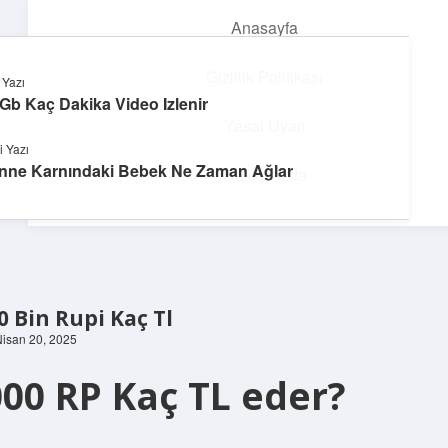
Anasayfa
menüyü
aç
Gizlilik Politikası
 Yazı
 Gb Kaç Dakika Video Izlenir
Dijital Dünya Günlüğü
Yasal Uyarı
i Yazı
Teknolojiyle dolu keyifli bilgiler!
nne Karnındaki Bebek Ne Zaman Ağlar
Hakkımızda
0 Bin Rupi Kaç Tl
Nisan 20, 2025
00 RP Kaç TL eder?