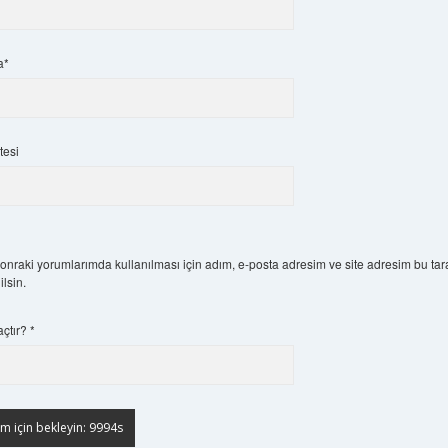
a*
tesi
nraki yorumlarımda kullanılması için adım, e-posta adresim ve site adresim bu tar
lsin.
açtır?
*