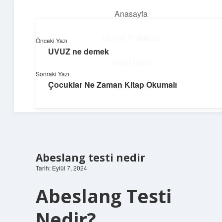
Anasayfa
menüyü
aç
Gizlilik Politikası
Önceki Yazı
UVUZ ne demek
Dijital Dünya Günlüğü
Yasal Uyarı
Sonraki Yazı
Teknolojiyle dolu keyifli bilgiler!
Çocuklar Ne Zaman Kitap Okumalı
Hakkımızda
Abeslang testi nedir
Tarih: Eylül 7, 2024
Abeslang Testi
Nedir?