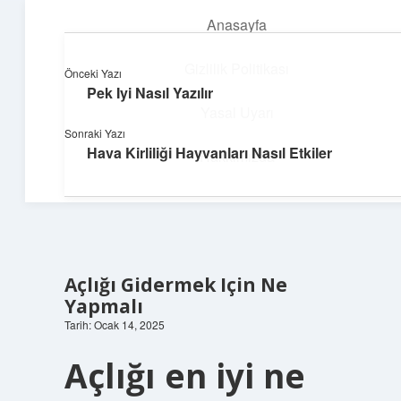
Anasayfa
menüyü
aç
Gizlilik Politikası
Önceki Yazı
Pek Iyi Nasıl Yazılır
Dijital Dünya Günlüğü
Yasal Uyarı
Sonraki Yazı
Teknolojiyle dolu keyifli bilgiler!
Hava Kirliliği Hayvanları Nasıl Etkiler
Hakkımızda
Açlığı Gidermek Için Ne
Yapmalı
Tarih: Ocak 14, 2025
Açlığı en iyi ne