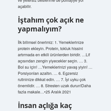
ve yetersiz beslenme de polifajiye yol
açabilir.
İştahım çok açık ne
yapmalıyım?
İlk bilimsel önerimiz: 1. Yemeklerinize
protein ekleyin. Protein, tokluk hissini
artırmada en etkili ürünlerden biridir. …Lif
açısından zengin yiyecekler seçin. … 3.
Bol su için! …Yemeklerinizi yavaş yiyin! …
Porsiyonları azaltın. … 6. Egzersiz
rutininize dikkat edin. … 7. İyi uyku çok
önemlidir. … 8. Stresten uzak durun!Daha
fazla makale…•25 Aralık 2021
İnsan açlığa kaç