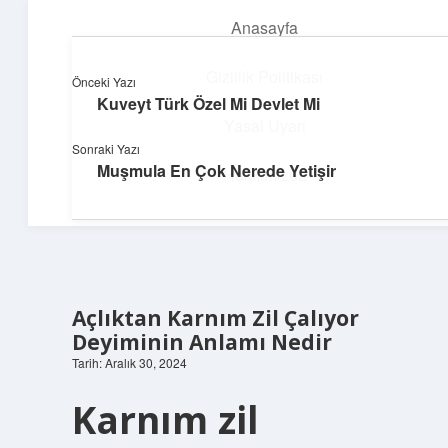
Anasayfa
menüyü
aç
Gizlilik Politikası
Önceki Yazı
Kuveyt Türk Özel Mi Devlet Mi
Dijital Dünya Günlüğü
Yasal Uyarı
Sonraki Yazı
Teknolojiyle dolu keyifli bilgiler!
Muşmula En Çok Nerede Yetişir
Hakkımızda
Açlıktan Karnım Zil Çalıyor
Deyiminin Anlamı Nedir
Tarih: Aralık 30, 2024
Karnım zil