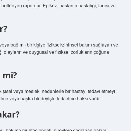
elirleyen rapordur. Epikriz, hastanın hastalığı, tanısı ve
r?
 veya bağımlı bir kişiye fiziksel/zihinsel bakım sağlayan ve
ı olayların ve duygusal ve fiziksel zorlukların çoğuna
r mi?
işisel veya mesleki nedenlerle bir hastayı tedavi etmeyi
tme veya başka bir deyişle terk etme hakkı vardır.
akar?
u, bakıma muhtaç engelli bireylere sağlanan bakım