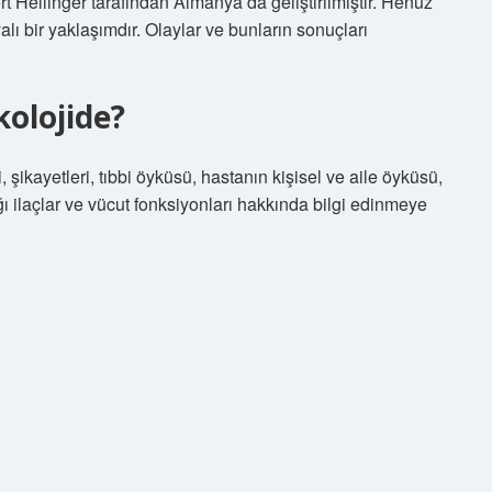
ert Hellinger tarafından Almanya’da geliştirilmiştir. Henüz
lı bir yaklaşımdır. Olaylar ve bunların sonuçları
kolojide?
şikayetleri, tıbbi öyküsü, hastanın kişisel ve aile öyküsü,
ğı ilaçlar ve vücut fonksiyonları hakkında bilgi edinmeye