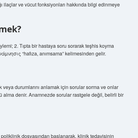
ğı ilaçlar ve vücut fonksiyonları hakkında bilgi edinmeye
emek?
lemi; 2. Tıpta bir hastaya soru sorarak teşhis koyma
άµνησις “hafıza, anımsama” kelimesinden gelir.
k veya durumlarını anlamak için sorular sorma ve onlar
 alma denir. Anamnezde sorular rastgele değil, belirli bir
oliklinik dosyasından başlanarak, klinik tedavisinin