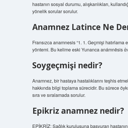
hastanın sosyal durumu, alışkanlıkları, kullandı
yönelik sorular sorulur.
Anamnez Latince Ne D
Fransızca anamnesis “1. 1. Geçmişi hatırlama ey
yöntemi. Bu kelime eski Yunanca anámnēsis ἀν
Soygeçmişi nedir?
Anamnez, bir hastaya hastalıklarını teşhis etme
hakkında bilgi toplama sürecidir. Bu sürece öykü
sıra ve sıralamada sorulur.
Epikriz anamnez nedir?
EPİKRİZ: Sağlık kuruluşuna başvuran hastanın p