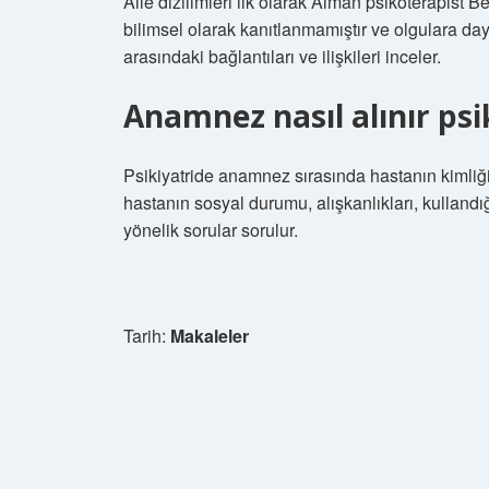
Aile dizilimleri ilk olarak Alman psikoterapist B
bilimsel olarak kanıtlanmamıştır ve olgulara daya
arasındaki bağlantıları ve ilişkileri inceler.
Anamnez nasıl alınır psi
Psikiyatride anamnez sırasında hastanın kimliği, 
hastanın sosyal durumu, alışkanlıkları, kullandı
yönelik sorular sorulur.
Tarih:
Makaleler