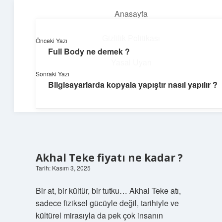
Anasayfa
menüyü
aç
Gizlilik Politikası
Önceki Yazı
Full Body ne demek ?
Dijital Dünya Günlüğü
Yasal Uyarı
Sonraki Yazı
Teknolojiyle dolu keyifli bilgiler!
Bilgisayarlarda kopyala yapıştır nasıl yapılır ?
Hakkımızda
Akhal Teke fiyatı ne kadar ?
Tarih: Kasım 3, 2025
Bir at, bir kültür, bir tutku… Akhal Teke atı,
sadece fiziksel gücüyle değil, tarihiyle ve
kültürel mirasıyla da pek çok insanın