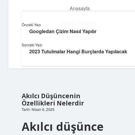
Anasayfa
menüyü
aç
Gizlilik Politikası
Önceki Yazı
Googledan Çizim Nasıl Yapılır
Dijital Dünya Günlüğü
Yasal Uyarı
Sonraki Yazı
Teknolojiyle dolu keyifli bilgiler!
2023 Tutulmalar Hangi Burçlarda Yapılacak
Hakkımızda
Akılcı Düşüncenin
Özellikleri Nelerdir
Tarih: Nisan 6, 2025
Akılcı düşünce