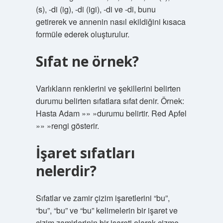
(s), -di (ig), -di (igi), -di ve -di, bunu
getirerek ve annenin nasıl ekildiğini kısaca
formüle ederek oluşturulur.
Sıfat ne örnek?
Varlıkların renklerini ve şekillerini belirten
durumu belirten sıfatlara sıfat denir. Örnek:
Hasta Adam »» »durumu belirtir. Red Apfel
»» »rengi gösterir.
İşaret sıfatları
nelerdir?
Sıfatlar ve zamir çizim işaretlerini “bu”,
“bu”, “bu” ve “bu” kelimelerin bir işaret ve
çizim zamirlerinin bir işareti olarak çizme