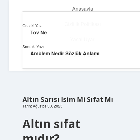
Anasayfa
menüyü
aç
Gizlilik Politikası
Önceki Yazı
Tov Ne
Dijital Dünya Günlüğü
Yasal Uyarı
Sonraki Yazı
Teknolojiyle dolu keyifli bilgiler!
Amblem Nedir Sözlük Anlamı
Hakkımızda
Altın Sarısı Isim Mi Sıfat Mı
Tarih: Ağustos 30, 2025
Altın sıfat
mıdır?