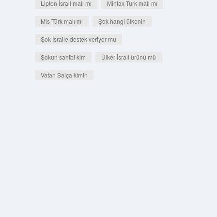
Lipton İsrail malı mı
Mintax Türk malı mı
Mis Türk malı mı
Şok hangi ülkenin
Şok İsraile destek veriyor mu
Şokun sahibi kim
Ülker İsrail ürünü mü
Vatan Salça kimin