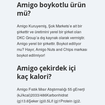
Amigo boykotlu ürün
mü?
Amigo Kuruyemiş, Şok Markets’e ait bir
şirkettir ve üretimini yerel bir şirket olan
DKC Group’a dış kaynak olarak vermiştir.
Amigo yerel bir şirkettir. Boykot ediliyor
mu? Hayır, Amigo Nuts and Chips markası
boykot edilmiyor!
Amigo çekirdek içi
kaç kalori?
Amigo Fıstık Mısır Atıştırmalığı 55 gEnerji
(kJ/kcal)2033/486Karbonhidrat
(g)13.6Şeker (g)0.5Lif (g)1Protein (g)2.