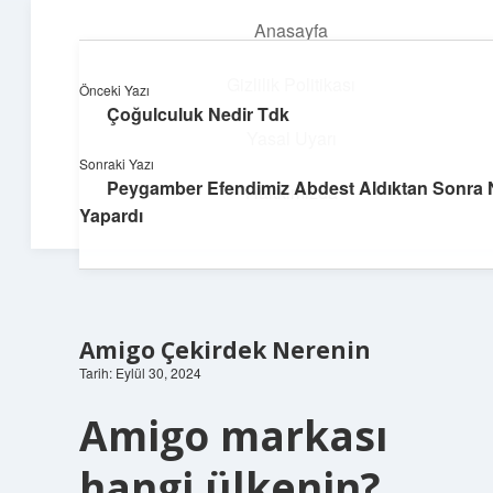
Anasayfa
menüyü
aç
Gizlilik Politikası
Önceki Yazı
Çoğulculuk Nedir Tdk
Dijital Dünya Günlüğü
Yasal Uyarı
Sonraki Yazı
Teknolojiyle dolu keyifli bilgiler!
Peygamber Efendimiz Abdest Aldıktan Sonra 
Hakkımızda
Yapardı
Amigo Çekirdek Nerenin
Tarih: Eylül 30, 2024
Amigo markası
hangi ülkenin?