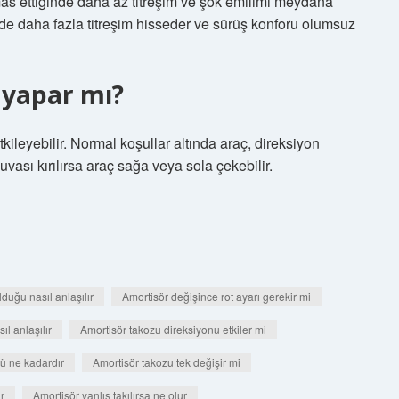
emas ettiğinde daha az titreşim ve şok emilimi meydana
inde daha fazla titreşim hisseder ve sürüş konforu olumsuz
 yapar mı?
tkileyebilir. Normal koşullar altında araç, direksiyon
vası kırılırsa araç sağa veya sola çekebilir.
duğu nasıl anlaşılır
Amortisör değişince rot ayarı gerekir mi
l anlaşılır
Amortisör takozu direksiyonu etkiler mi
ü ne kadardır
Amortisör takozu tek değişir mi
ır
Amortisör yanlış takılırsa ne olur