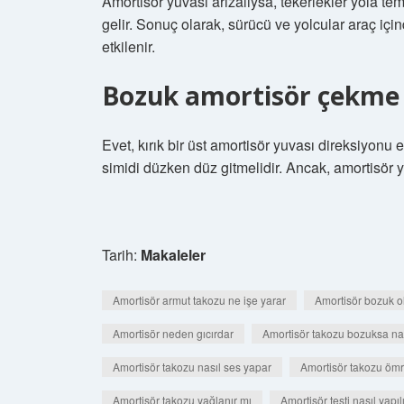
Amortisör yuvası arızalıysa, tekerlekler yola t
gelir. Sonuç olarak, sürücü ve yolcular araç iç
etkilenir.
Bozuk amortisör çekme
Evet, kırık bir üst amortisör yuvası direksiyonu e
simidi düzken düz gitmelidir. Ancak, amortisör yu
Tarih:
Makaleler
Amortisör armut takozu ne işe yarar
Amortisör bozuk ol
Amortisör neden gıcırdar
Amortisör takozu bozuksa nası
Amortisör takozu nasıl ses yapar
Amortisör takozu ömr
Amortisör takozu yağlanır mı
Amortisör testi nasıl yapıl