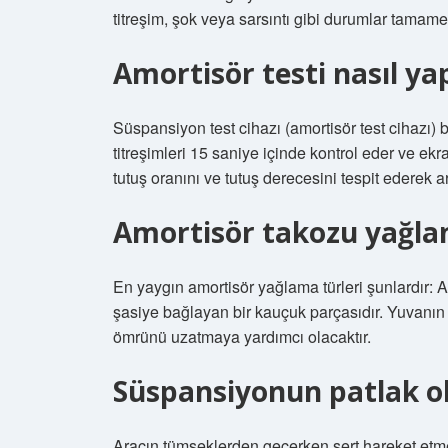
titreşim, şok veya sarsıntı gibi durumlar tamamen
Amortisör testi nasıl yap
Süspansiyon test cihazı (amortisör test cihazı) bi
titreşimleri 15 saniye içinde kontrol eder ve ekran
tutuş oranını ve tutuş derecesini tespit ederek a
Amortisör takozu yağlan
En yaygın amortisör yağlama türleri şunlardır: 
şasiye bağlayan bir kauçuk parçasıdır. Yuvanın 
ömrünü uzatmaya yardımcı olacaktır.
Süspansiyonun patlak old
Aracın tümseklerden geçerken sert hareket etmes