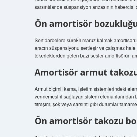
sarsıntılar da süspansiyon arızasının habercisi o
Ön amortisör bozukluğu n
Sert darbelere sürekli maruz kalmak amortisörü
aracın süspansiyonu sertleşir ve çalışmaz hale g
tekerleklerden gelen bazı sesler amortisörün arız
Amortisör armut takozu 
Armut biçimli kama, işletim sistemlerindeki elema
vermemesini sağlayan sistem elemanlarından bir
titreşim, şok veya sarsıntı gibi durumlar tamamen
Ön amortisör takozu boz