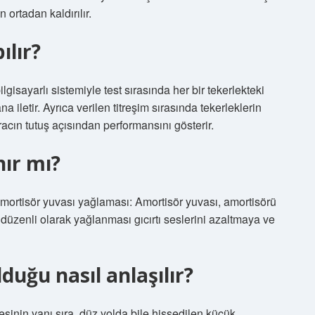
 ortadan kaldırılır.
ılır?
lgisayarlı sistemiyle test sırasında her bir tekerlekteki
a iletir. Ayrıca verilen titreşim sırasında tekerleklerin
racın tutuş açısından performansını gösterir.
ır mı?
Amortisör yuvası yağlaması: Amortisör yuvası, amortisörü
düzenli olarak yağlanması gıcırtı seslerini azaltmaya ve
uğu nasıl anlaşılır?
inin yanı sıra, düz yolda bile hissedilen küçük