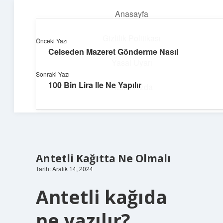
Anasayfa
menüyü
aç
Gizlilik Politikası
Önceki Yazı
Celseden Mazeret Gönderme Nasıl
Dijital Dünya Günlüğü
Yasal Uyarı
Sonraki Yazı
Teknolojiyle dolu keyifli bilgiler!
100 Bin Lira Ile Ne Yapılır
Hakkımızda
Antetli Kağıtta Ne Olmalı
Tarih: Aralık 14, 2024
Antetli kağıda
ne yazılır?