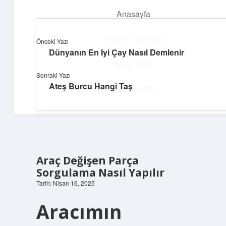
Anasayfa
menüyü
aç
Gizlilik Politikası
Önceki Yazı
Dünyanın En Iyi Çay Nasıl Demlenir
Dijital Dünya Günlüğü
Yasal Uyarı
Sonraki Yazı
Teknolojiyle dolu keyifli bilgiler!
Ateş Burcu Hangi Taş
Hakkımızda
Araç Değişen Parça
Sorgulama Nasıl Yapılır
Tarih: Nisan 16, 2025
Aracımın