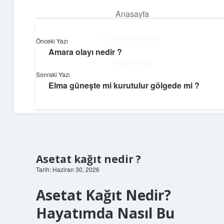
Anasayfa
menüyü
aç
Gizlilik Politikası
Önceki Yazı
Amara olayı nedir ?
Dijital Dünya Günlüğü
Yasal Uyarı
Sonraki Yazı
Teknolojiyle dolu keyifli bilgiler!
Elma güneşte mi kurutulur gölgede mi ?
Hakkımızda
Asetat kağıt nedir ?
Tarih: Haziran 30, 2026
Asetat Kağıt Nedir?
Hayatımda Nasıl Bu