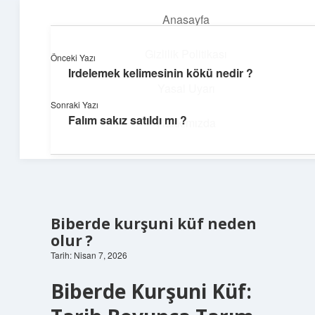
Anasayfa
menüyü
aç
Gizlilik Politikası
Önceki Yazı
Irdelemek kelimesinin kökü nedir ?
Dijital Dünya Günlüğü
Yasal Uyarı
Sonraki Yazı
Teknolojiyle dolu keyifli bilgiler!
Falım sakız satıldı mı ?
Hakkımızda
Biberde kurşuni küf neden
olur ?
Tarih: Nisan 7, 2026
Biberde Kurşuni Küf: