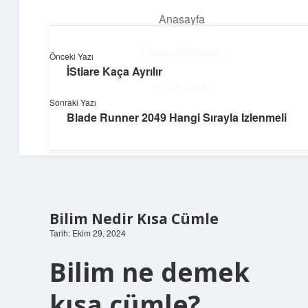
Anasayfa
menüyü
aç
Gizlilik Politikası
Önceki Yazı
İStiare Kaça Ayrılır
Dijital Dünya Günlüğü
Yasal Uyarı
Sonraki Yazı
Teknolojiyle dolu keyifli bilgiler!
Blade Runner 2049 Hangi Sırayla Izlenmeli
Hakkımızda
Bilim Nedir Kısa Cümle
Tarih: Ekim 29, 2024
Bilim ne demek
kısa cümle?