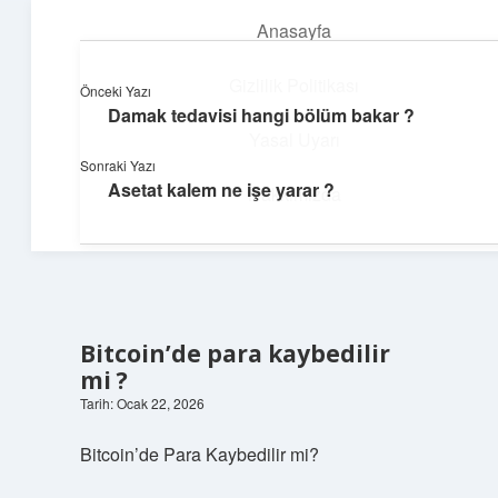
Anasayfa
menüyü
aç
Gizlilik Politikası
Önceki Yazı
Damak tedavisi hangi bölüm bakar ?
Dijital Dünya Günlüğü
Yasal Uyarı
Sonraki Yazı
Teknolojiyle dolu keyifli bilgiler!
Asetat kalem ne işe yarar ?
Hakkımızda
Bitcoin’de para kaybedilir
mi ?
Tarih: Ocak 22, 2026
Bitcoin’de Para Kaybedilir mi?