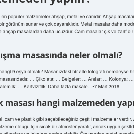
n en popüler malzemeler ahşap, metal ve camdır. Ahşap masalar
bir görünüm sunar ve çok dayanıklıdır. Metal masalar daha mod
le ahşap masalardan daha ucuzdur. Cam masalar şık ve zarif bi
lışma masasında neler olmalı?
angi 9 eşya olmalı? Masanızdaki bir aile fotoğrafı neredeyse he
 masasındadır. … Çikolata: … Belgeler: … Anılar: … Kolonya: 
alemlik: … Kartvizitlik: Daha fazla makale…•7 Mart 2016
 masası hangi malzemeden yapıl
, cam ve plastik gibi seçebileceğiniz çeşitli malzemeler vardır.
lzeme olduğu için sıcak bir atmosfer yaratır, ancak uygun şekil
çizilmelere ve lekelere neden olabilir. Öte yandan metal masala