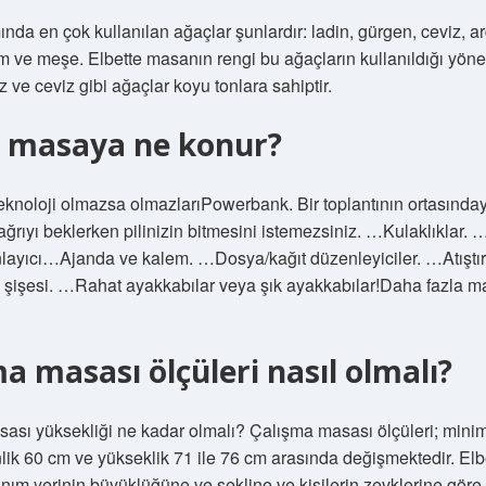
da en çok kullanılan ağaçlar şunlardır: ladin, gürgen, ceviz, ar
m ve meşe. Elbette masanın rengi bu ağaçların kullanıldığı yöne
az ve ceviz gibi ağaçlar koyu tonlara sahiptir.
e masaya ne konur?
eknoloji olmazsa olmazlarıPowerbank. Bir toplantının ortasında
ağrıyı beklerken pilinizin bitmesini istemezsiniz. …Kulaklıklar. 
layıcı…Ajanda ve kalem. …Dosya/kağıt düzenleyiciler. …Atıştır
 şişesi. …Rahat ayakkabılar veya şık ayakkabılar!Daha fazla 
a masası ölçüleri nasıl olmalı?
ası yüksekliği ne kadar olmalı? Çalışma masası ölçüleri; mini
lik 60 cm ve yükseklik 71 ile 76 cm arasında değişmektedir. Elb
anım yerinin büyüklüğüne ve şekline ve kişilerin zevklerine göre 