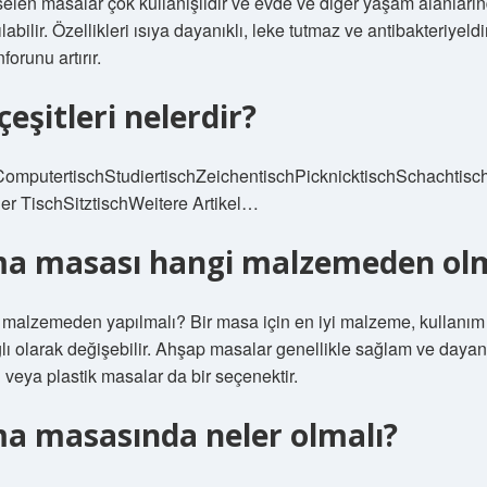
elen masalar çok kullanışlıdır ve evde ve diğer yaşam alanları
labilir. Özellikleri ısıya dayanıklı, leke tutmaz ve antibakteriyeldi
forunu artırır.
eşitleri nelerdir?
omputertischStudiertischZeichentischPicknicktischSchachtisc
er TischSitztischWeitere Artikel…
ma masası hangi malzemeden olm
malzemeden yapılmalı? Bir masa için en iyi malzeme, kullanı
ı olarak değişebilir. Ahşap masalar genellikle sağlam ve dayanık
veya plastik masalar da bir seçenektir.
ma masasında neler olmalı?