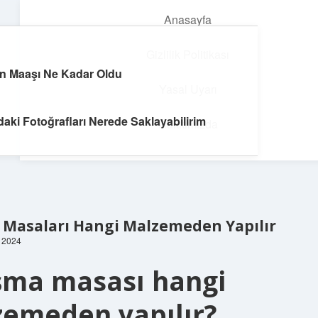
Anasayfa
menüyü
aç
Gizlilik Politikası
rın Maaşı Ne Kadar Oldu
Dijital Dünya Günlüğü
Yasal Uyarı
Teknolojiyle dolu keyifli bilgiler!
daki Fotoğrafları Nerede Saklayabilirim
Hakkımızda
 Masaları Hangi Malzemeden Yapılır
, 2024
şma masası hangi
emeden yapılır?