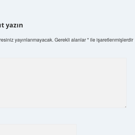
ıt yazın
resiniz yayınlanmayacak.
Gerekli alanlar
*
ile işaretlenmişlerdir