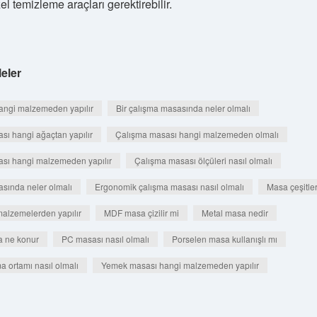
el temizleme araçları gerektirebilir.
eler
angi malzemeden yapılır
Bir çalışma masasında neler olmalı
sı hangi ağaçtan yapılır
Çalışma masası hangi malzemeden olmalı
sı hangi malzemeden yapılır
Çalışma masası ölçüleri nasıl olmalı
sında neler olmalı
Ergonomik çalışma masası nasıl olmalı
Masa çeşitler
alzemelerden yapılır
MDF masa çizilir mi
Metal masa nedir
a ne konur
PC masası nasıl olmalı
Porselen masa kullanışlı mı
ma ortamı nasıl olmalı
Yemek masası hangi malzemeden yapılır