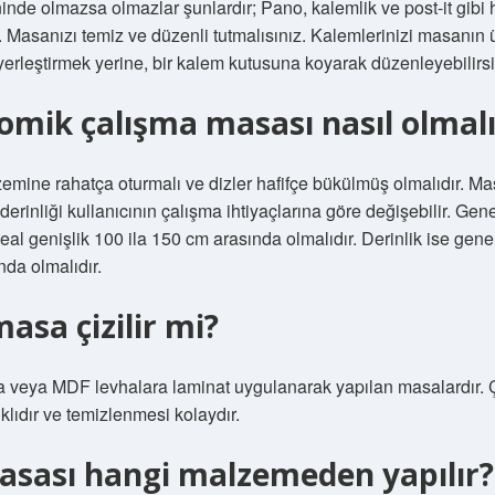
de olmazsa olmazlar şunlardır; Pano, kalemlik ve post-it gibi ha
r. Masanızı temiz ve düzenli tutmalısınız. Kalemlerinizi masanın 
yerleştirmek yerine, bir kalem kutusuna koyarak düzenleyebilirsi
omik çalışma masası nasıl olmalı
zemine rahatça oturmalı ve dizler hafifçe bükülmüş olmalıdır. M
 derinliği kullanıcının çalışma ihtiyaçlarına göre değişebilir. Gene
eal genişlik 100 ila 150 cm arasında olmalıdır. Derinlik ise genel
da olmalıdır.
sa çizilir mi?
a veya MDF levhalara laminat uygulanarak yapılan masalardır. 
klıdır ve temizlenmesi kolaydır.
asası hangi malzemeden yapılır?