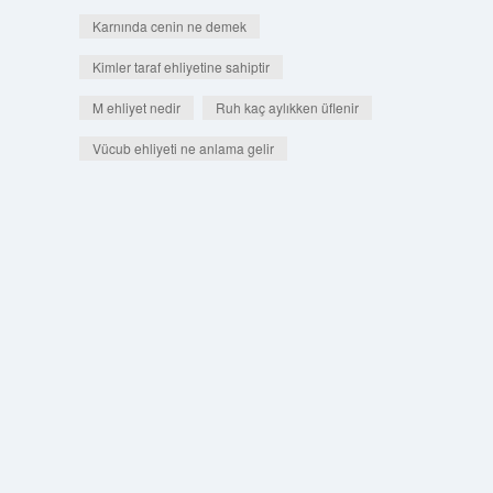
Karnında cenin ne demek
Kimler taraf ehliyetine sahiptir
M ehliyet nedir
Ruh kaç aylıkken üflenir
Vücub ehliyeti ne anlama gelir