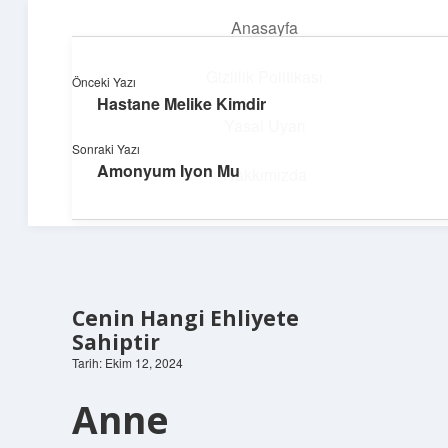
Anasayfa
menüyü
aç
Gizlilik Politikası
Önceki Yazı
Hastane Melike Kimdir
Dijital Dünya Günlüğü
Yasal Uyarı
Sonraki Yazı
Teknolojiyle dolu keyifli bilgiler!
Amonyum Iyon Mu
Hakkımızda
Cenin Hangi Ehliyete
Sahiptir
Tarih: Ekim 12, 2024
Anne