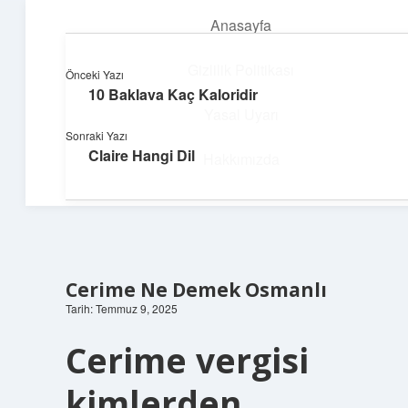
Anasayfa
menüyü
aç
Gizlilik Politikası
Önceki Yazı
10 Baklava Kaç Kaloridir
Dijital Dünya Günlüğü
Yasal Uyarı
Sonraki Yazı
Teknolojiyle dolu keyifli bilgiler!
Claire Hangi Dil
Hakkımızda
Cerime Ne Demek Osmanlı
Tarih: Temmuz 9, 2025
Cerime vergisi
kimlerden