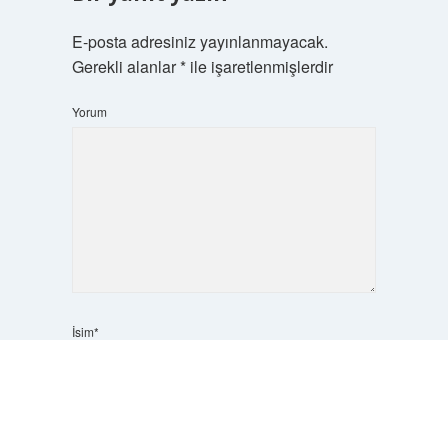
E-posta adresiniz yayınlanmayacak.
Gerekli alanlar
*
ile işaretlenmişlerdir
Yorum
İsim*
Scrol
to
the
top
E-Posta*