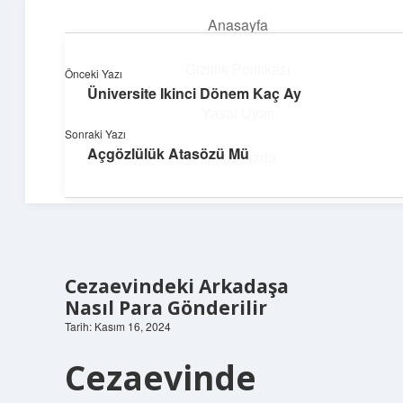
Anasayfa
menüyü
aç
Gizlilik Politikası
Önceki Yazı
Üniversite Ikinci Dönem Kaç Ay
Dijital Dünya Günlüğü
Yasal Uyarı
Sonraki Yazı
Teknolojiyle dolu keyifli bilgiler!
Açgözlülük Atasözü Mü
Hakkımızda
Cezaevindeki Arkadaşa
Nasıl Para Gönderilir
Tarih: Kasım 16, 2024
Cezaevinde