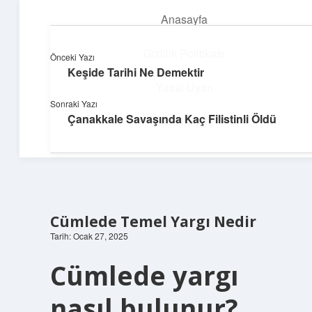
Anasayfa
menüyü
aç
Gizlilik Politikası
Önceki Yazı
Keşide Tarihi Ne Demektir
Dijital Dünya Günlüğü
Yasal Uyarı
Sonraki Yazı
Teknolojiyle dolu keyifli bilgiler!
Çanakkale Savaşında Kaç Filistinli Öldü
Hakkımızda
Cümlede Temel Yargı Nedir
Tarih: Ocak 27, 2025
Cümlede yargı
nasıl bulunur?