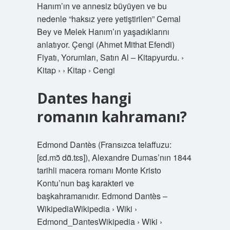
Hanım’ın ve annesiz büyüyen ve bu
nedenle “haksız yere yetiştirilen” Cemal
Bey ve Melek Hanım’ın yaşadıklarını
anlatıyor. Çengi (Ahmet Mithat Efendi)
Fiyatı, Yorumları, Satın Al – Kitapyurdu. ›
Kitap › › Kitap › Cengi
Dantes hangi
romanın kahramanı?
Edmond Dantès (Fransızca telaffuzu:
[ɛd.mɔ̃ dɑ̃.tɛs]), Alexandre Dumas’nın 1844
tarihli macera romanı Monte Kristo
Kontu’nun baş karakteri ve
başkahramanıdır. Edmond Dantès –
WikipediaWikipedia › Wiki ›
Edmond_DantesWikipedia › Wiki ›