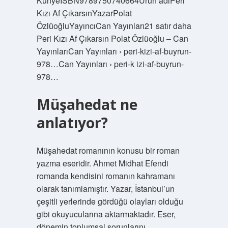
KünyeISBN9789750740664Ürün adıPeri
Kızı Af ÇıkarsınYazarPolat
ÖzlüoğluYayıncıCan Yayınları21 satır daha
Peri Kızı Af Çıkarsın Polat Özlüoğlu – Can
YayınlarıCan Yayınları › peri-kizi-af-buyrun-
978…Can Yayınları › peri-k izi-af-buyrun-
978…
Müşahedat ne
anlatıyor?
Müşahedat romanının konusu bir roman
yazma eseridir. Ahmet Midhat Efendi
romanda kendisini romanın kahramanı
olarak tanımlamıştır. Yazar, İstanbul’un
çeşitli yerlerinde gördüğü olayları olduğu
gibi okuyucularına aktarmaktadır. Eser,
dönemin toplumsal sorunlarını