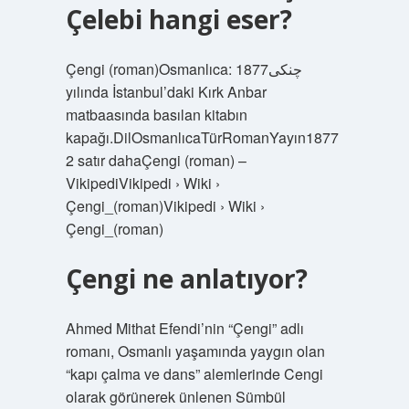
Çelebi hangi eser?
Çengi (roman)Osmanlıca: چنكى1877
yılında İstanbul’daki Kırk Anbar
matbaasında basılan kitabın
kapağı.DilOsmanlıcaTürRomanYayın1877
2 satır dahaÇengi (roman) –
VikipediVikipedi › Wiki ›
Çengi_(roman)Vikipedi › Wiki ›
Çengi_(roman)
Çengi ne anlatıyor?
Ahmed Mithat Efendi’nin “Çengi” adlı
romanı, Osmanlı yaşamında yaygın olan
“kapı çalma ve dans” alemlerinde Cengi
olarak görünerek ünlenen Sümbül