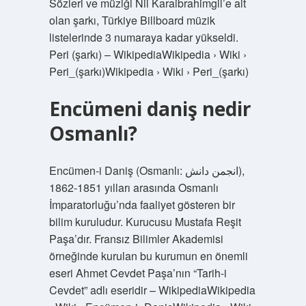
Sözleri ve müziği Nil Karaibrahimgil’e ait
olan şarkı, Türkiye Billboard müzik
listelerinde 3 numaraya kadar yükseldi.
Peri (şarkı) – WikipediaWikipedia › Wiki ›
Peri_(şarkı)Wikipedia › Wiki › Peri_(şarkı)
Encümeni daniş nedir
Osmanlı?
Encümen-i Daniş (Osmanlı: انجمن دانش),
1851-1862 yılları arasında Osmanlı
İmparatorluğu’nda faaliyet gösteren bir
bilim kuruludur. Kurucusu Mustafa Reşit
Paşa’dır. Fransız Bilimler Akademisi
örneğinde kurulan bu kurumun en önemli
eseri Ahmet Cevdet Paşa’nın “Tarih-i
Cevdet” adlı eseridir – WikipediaWikipedia