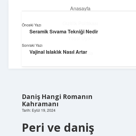
Anasayfa
menüyü
aç
Gizlilik Politikası
Önceki Yazı
Seramik Sıvama Tekniği Nedir
Dijital Dünya Günlüğü
Yasal Uyarı
Sonraki Yazı
Teknolojiyle dolu keyifli bilgiler!
Vajinal Islaklık Nasıl Artar
Hakkımızda
Daniş Hangi Romanın
Kahramanı
Tarih: Eylül 19, 2024
Peri ve daniş