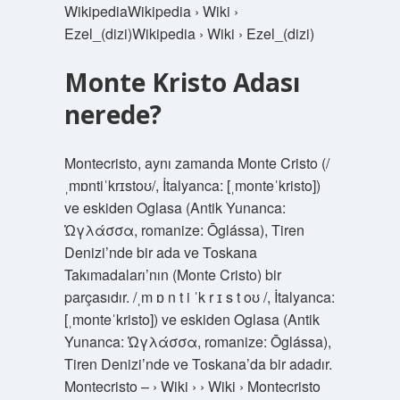
WikipediaWikipedia › Wiki ›
Ezel_(dizi)Wikipedia › Wiki › Ezel_(dizi)
Monte Kristo Adası
nerede?
Montecristo, aynı zamanda Monte Cristo (/
ˌmɒntiˈkrɪstoʊ/, İtalyanca: [ˌmonteˈkristo])
ve eskiden Oglasa (Antik Yunanca:
Ὠγλάσσα, romanize: Ōglássa), Tiren
Denizi’nde bir ada ve Toskana
Takımadaları’nın (Monte Cristo) bir
parçasıdır. /ˌm ɒ n t i ˈk r ɪ s t oʊ /, İtalyanca:
[ˌmonteˈkristo]) ve eskiden Oglasa (Antik
Yunanca: Ὠγλάσσα, romanize: Ōglássa),
Tiren Denizi’nde ve Toskana’da bir adadır.
Montecristo – › Wiki › › Wiki › Montecristo