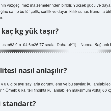
inin vazgeçilmez malzemelerinden biridir. Yüksek gücü ve dayanıklı
ine sahip bu tür çelik, sertlik ve dayanıklılık sunar. Bununla bir
dır.
 kaç kg yük taşır?
Conus m83.0m104,6m26.77 sıralar Daharot/Tij – Normal Bağlant
ijijijijijijijijijijijijijijijijijijijijijijijijijijijijijijijijijijijijijijijijijijijijijijijijijijijijijijiji
tesi nasıl anlaşılır?
 4 6 8 gibi ayrı sayılarla görüntülenir ve bu sayılar, kullanılabi
rir. Örnek: 6 kaliteli fındıkta kullanılabilen maksimum voltaj 60 k
 standart?