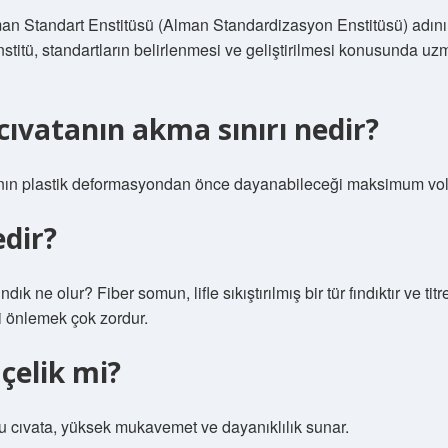
man Standart Enstitüsü (Alman Standardizasyon Enstitüsü) adını
stitü, standartların belirlenmesi ve geliştirilmesi konusunda uz
 cıvatanın akma sınırı nedir?
anın plastik deformasyondan önce dayanabileceği maksimum volta
edir?
ndık ne olur? Fiber somun, lifle sıkıştırılmış bir tür fındıktır ve ti
 önlemek çok zordur.
 çelik mi?
u cıvata, yüksek mukavemet ve dayanıklılık sunar.