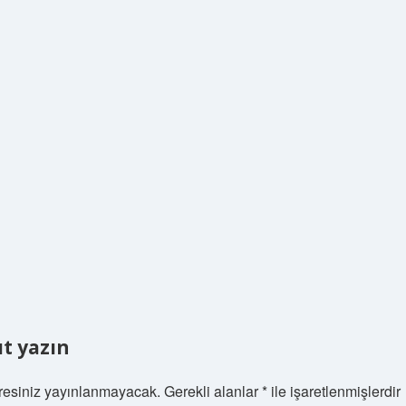
ıt yazın
resiniz yayınlanmayacak.
Gerekli alanlar
*
ile işaretlenmişlerdir