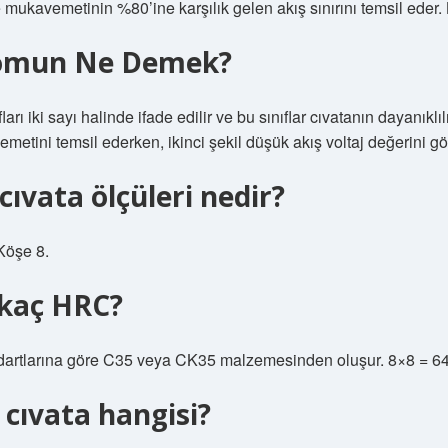
e mukavemetinin %80’ine karşılık gelen akış sınırını temsil eder.
 somun Ne Demek?
ları iki sayı halinde ifade edilir ve bu sınıflar cıvatanın dayanıklılı
metini temsil ederken, ikinci şekil düşük akış voltaj değerini gös
ıvata ölçüleri nedir?
 Köşe 8.
 kaç HRC?
ndartlarına göre C35 veya CK35 malzemesinden oluşur. 8×8 = 64
i cıvata hangisi?