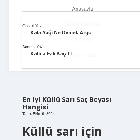
Anasayfa
menüyü
aç
Gizlilik Politikası
Önceki Yazı
Kafa Yağı Ne Demek Argo
Dijital Dünya Günlüğü
Yasal Uyarı
Sonraki Yazı
Teknolojiyle dolu keyifli bilgiler!
Katina Falı Kaç Tl
Hakkımızda
En Iyi Küllü Sarı Saç Boyası
Hangisi
Tarih: Ekim 9, 2024
Küllü sarı için