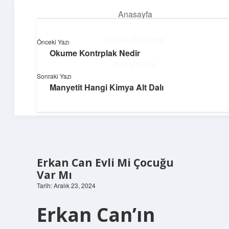
Anasayfa
menüyü
aç
Gizlilik Politikası
Önceki Yazı
Okume Kontrplak Nedir
Dijital Dünya Günlüğü
Yasal Uyarı
Sonraki Yazı
Teknolojiyle dolu keyifli bilgiler!
Manyetit Hangi Kimya Alt Dalı
Hakkımızda
Erkan Can Evli Mi Çocuğu
Var Mı
Tarih: Aralık 23, 2024
Erkan Can’ın