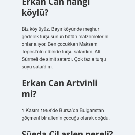
Erkan Can hangi
köylü?
Biz köylüyüz. Bayır köyünde meşhur
gedelek turşusunun bütün malzemelerini
onlar alıyor. Ben çocukken Maksem
Tepesi’nin dibinde turşu satardım, Ali
Sürmeli de simit satardı. Çok fazla turşu
suyu satardım.
Erkan Can Artvinli
mi?
1 Kasım 1958’de Bursa’da Bulgaristan
göçmeni bir ailenin çocuğu olarak doğdu.
Süeda Çil aslen nereli?