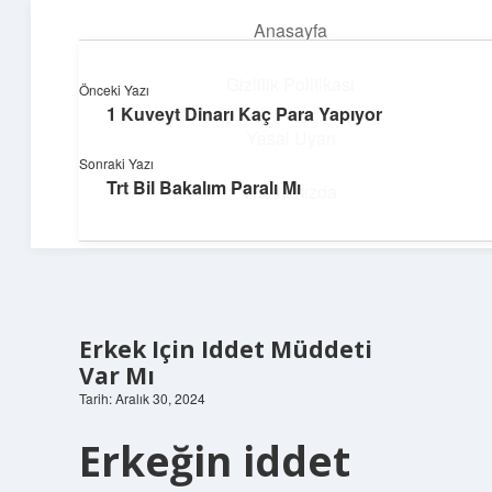
Anasayfa
menüyü
aç
Gizlilik Politikası
Önceki Yazı
1 Kuveyt Dinarı Kaç Para Yapıyor
Dijital Dünya Günlüğü
Yasal Uyarı
Sonraki Yazı
Teknolojiyle dolu keyifli bilgiler!
Trt Bil Bakalım Paralı Mı
Hakkımızda
Erkek Için Iddet Müddeti
Var Mı
Tarih: Aralık 30, 2024
Erkeğin iddet