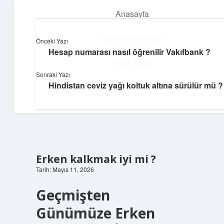
Anasayfa
menüyü
aç
Gizlilik Politikası
Önceki Yazı
Hesap numarası nasıl öğrenilir Vakıfbank ?
Dijital Dünya Günlüğü
Yasal Uyarı
Sonraki Yazı
Teknolojiyle dolu keyifli bilgiler!
Hindistan ceviz yağı koltuk altına sürülür mü ?
Hakkımızda
Erken kalkmak iyi mi ?
Tarih: Mayıs 11, 2026
Geçmişten
Günümüze Erken