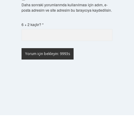
Daha sonraki yorumlarımda kullanılması için adım, e-
posta adresim ve site adresim bu tarayıcıya kaydedilsin.
6 + 2 kaçtır?
*
Scrol
to
the