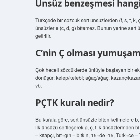
Ünsüz benzeşmesi hangi
Türkçede bir sözcük sert ünsüzlerden (f, s, t, k, 
ünsüzlerle (c, d, g) bitemez. Bunun yerine sert ü
getirilir.
C’nin Ç olması yumuşam
Çok heceli sözcüklerde ünlüyle başlayan bir ek va
dönüşür: kelep/kelebi; ağaç/ağaç, kazanç/kazanı
vb.
PÇTK kuralı nedir?
Bu kurala göre, sert ünsüzle biten kelimelere b, 
ilk ünsüzü sertleşerek p, ç, t, k ünsüzlerinden b
– kitapçı, bit+gin – bitkin, 15+de -15, Türk+ce –