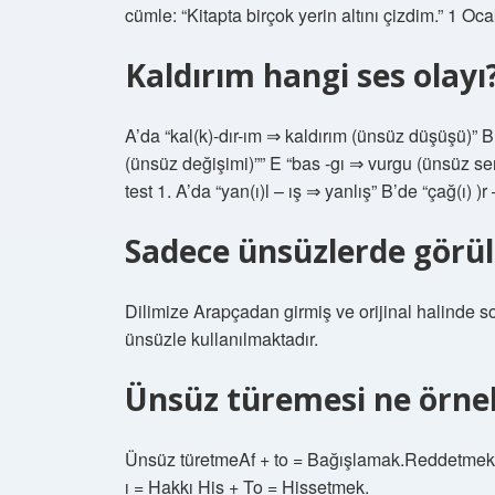
cümle: “Kitapta birçok yerin altını çizdim.” 1 Oc
Kaldırım hangi ses olayı
A’da “kal(k)-dır-ım ⇒ kaldırım (ünsüz düşüşü)” B
(ünsüz değişimi)”” E “bas -gı ⇒ vurgu (ünsüz se
test 1. A’da “yan(ı)l – ış ⇒ yanlış” B’de “çağ(ı) )r
Sadece ünsüzlerde görüle
Dilimize Arapçadan girmiş ve orijinal halinde s
ünsüzle kullanılmaktadır.
Ünsüz türemesi ne örne
Ünsüz türetmeAf + to = Bağışlamak.Reddetmek
ı = Hakkı His + To = Hissetmek.