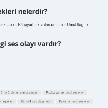
leri nelerdir?
kitap-ı > Kitapyurt-u > vatan.umut-a > Umut.flag-ı >
i ses olayı vardır?
Cnin Ç olması yumuşama mı
Fıstıkçı şahap hangi ses olayı
 yumuşak mı
Kahvaltı ses olayı nedir
Kaldırım hangi ses olayı