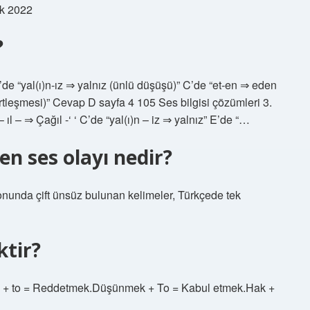
ak 2022
?
’de “yal(ı)n-ız ⇒ yalnız (ünlü düşüşü)” C’de “et-en ⇒ eden
rtleşmesi)” Cevap D sayfa 4 105 Ses bilgisi çözümleri 3.
 – ıl – ⇒ Çağıl -‘ ‘ C’de “yal(ı)n – iz ⇒ yalnız” E’de “…
n ses olayı nedir?
onunda çift ünsüz bulunan kelimeler, Türkçede tek
ktir?
 + to = Reddetmek.Düşünmek + To = Kabul etmek.Hak +