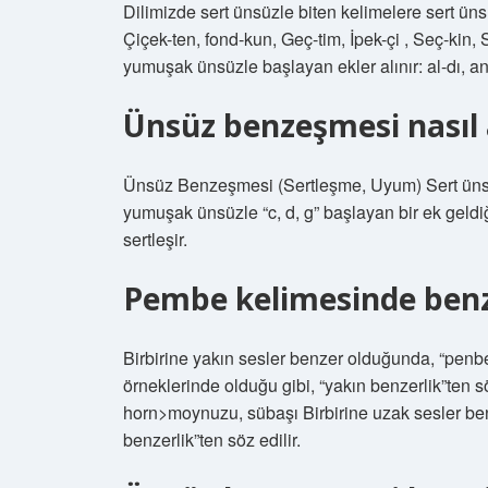
Dilimizde sert ünsüzle biten kelimelere sert ünsüz
Çiçek-ten, fond-kun, Geç-tim, İpek-çi , Seç-kin,
yumuşak ünsüzle başlayan ekler alınır: al-dı, an-d
Ünsüz benzeşmesi nasıl a
Ünsüz Benzeşmesi (Sertleşme, Uyum) Sert ünsüzle
yumuşak ünsüzle “c, d, g” başlayan bir ek geldiğ
sertleşir.
Pembe kelimesinde ben
Birbirine yakın sesler benzer olduğunda, “penb
örneklerinde olduğu gibi, “yakın benzerlik”ten s
horn>moynuzu, sübaşı Birbirine uzak sesler be
benzerlik”ten söz edilir.