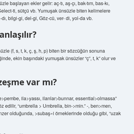
le başlayan ekler gelir: aç-tı, aş-çı, bak-tım, bas-kı,
 Select-ti, sütçü vb. Yumuşak ünsüzle biten kelimelere
ı, bilgi-gi, del-gi, Göz-cü, ver- di, yol-da vb.
nlaşılır?
 (f, s, t, k, ç, ş, h, p) biten bir sözcüğün sonuna
inde, ekin başındaki yumuşak ünsüzler “ç”, t, k” olur ve
zeşme var mı?
e>pembe, ila>yassı, ilanlar>bunnar, essential>olmassa”
öz edilir, “umbrella > Umbrella, bin->min.” -, ben>men,
nzer olduğunda, >subaş»i örneklerinde olduğu gibi, “uzak