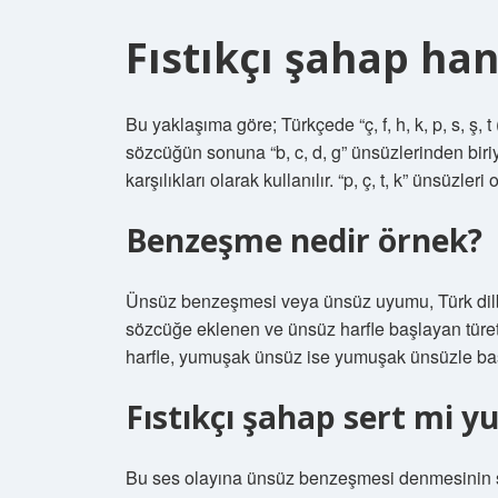
Fıstıkçı şahap han
Bu yaklaşıma göre; Türkçede “ç, f, h, k, p, s, ş, t
sözcüğün sonuna “b, c, d, g” ünsüzlerinden biriy
karşılıkları olarak kullanılır. “p, ç, t, k” ünsüzl
Benzeşme nedir örnek?
Ünsüz benzeşmesi veya ünsüz uyumu, Türk dilbilg
sözcüğe eklenen ve ünsüz harfle başlayan türet
harfle, yumuşak ünsüz ise yumuşak ünsüzle başla
Fıstıkçı şahap sert mi 
Bu ses olayına ünsüz benzeşmesi denmesinin s