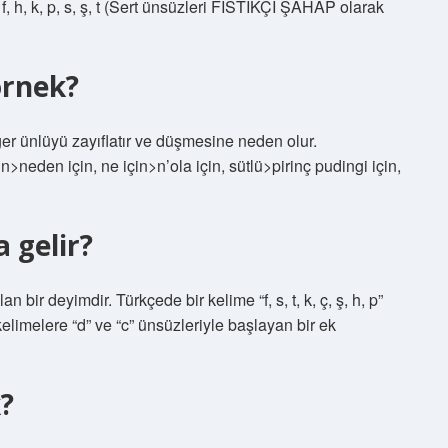
, h, k, p, s, ş, t (Sert ünsüzleri FİSTİKÇİ ŞAHAP olarak
örnek?
iğer ünlüyü zayıflatır ve düşmesine neden olur.
>neden için, ne için>n’ola için, sütlü>pirinç pudingi için,
 gelir?
n bir deyimdir. Türkçede bir kelime “f, s, t, k, ç, ş, h, p”
kelimelere “d” ve “c” ünsüzleriyle başlayan bir ek
?