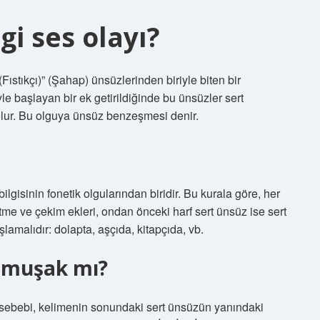
gi ses olayı?
 (Fıstıkçı)” (Şahap) ünsüzlerinden biriyle biten bir
le başlayan bir ek getirildiğinde bu ünsüzler sert
eri olur. Bu olguya ünsüz benzeşmesi denir.
isinin fonetik olgularından biridir. Bu kurala göre, her
me ve çekim ekleri, ondan önceki harf sert ünsüz ise sert
malıdır: dolapta, aşçıda, kitapçıda, vb.
yumuşak mı?
ebebi, kelimenin sonundaki sert ünsüzün yanındaki