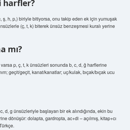
 harfler?
ç, ş, h, p,) biriyle bitiyorsa, onu takip eden ek için yumuşak
nsüzlerle (ç, t, k) biterek ünsüz benzeşmesi kuralı yerine
a mı?
rsa p, ç, t, k ünsüzleri sonunda b, c, d, ğ harflerine
m; geçit/geçit, kanat/kanatlar; uç/kulak, bıçak/bıçak ucu
c, d, g ünsüzleriyle başlayan bir ek alındığında, ekin bu
irine dönüşür: dolapta, gardropta, ac+di – açılmış, kitap+cı
 Türkçe.