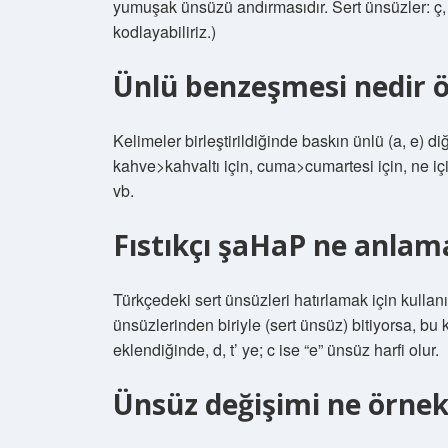
yumuşak ünsüzü andırmasıdır. Sert ünsüzler: ç, f
kodlayabiliriz.)
Ünlü benzeşmesi nedir 
Kelimeler birleştirildiğinde baskın ünlü (a, e) d
kahve>kahvaltı için, cuma>cumartesi için, ne için
vb.
Fıstıkçı şaHaP ne anlama
Türkçedeki sert ünsüzleri hatırlamak için kullanıla
ünsüzlerinden biriyle (sert ünsüz) bitiyorsa, bu 
eklendiğinde, d, t’ ye; c ise “e” ünsüz harfi olur.
Ünsüz değişimi ne örnek