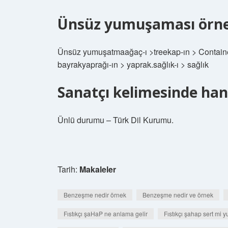
Ünsüz yumuşaması örnek
Ünsüz yumuşatmaağaç-ı >treekap-ın > Container.
bayrakyaprağı-ın > yaprak.sağlık-ı > sağlık
Sanatçı kelimesinde hang
Ünlü durumu – Türk Dil Kurumu.
Tarih:
Makaleler
Benzeşme nedir örnek
Benzeşme nedir ve örnek
Fıstıkçı şaHaP ne anlama gelir
Fıstıkçı şahap sert mi