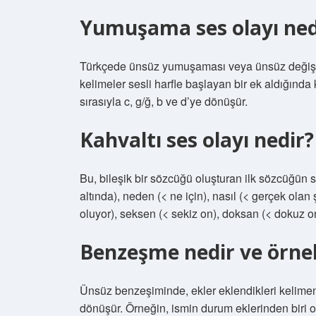
Yumuşama ses olayı ned
Türkçede ünsüz yumuşaması veya ünsüz değişimi b
kelimeler sesli harfle başlayan bir ek aldığında
sırasıyla c, g/ğ, b ve d’ye dönüşür.
Kahvaltı ses olayı nedir?
Bu, bileşik bir sözcüğü oluşturan ilk sözcüğün
altında), neden (< ne için), nasıl (< gerçek olan 
oluyor), seksen (< sekiz on), doksan (< dokuz on
Benzeşme nedir ve örne
Ünsüz benzeşiminde, ekler eklendikleri kelimen
dönüşür. Örneğin, ismin durum eklerinden biri ol