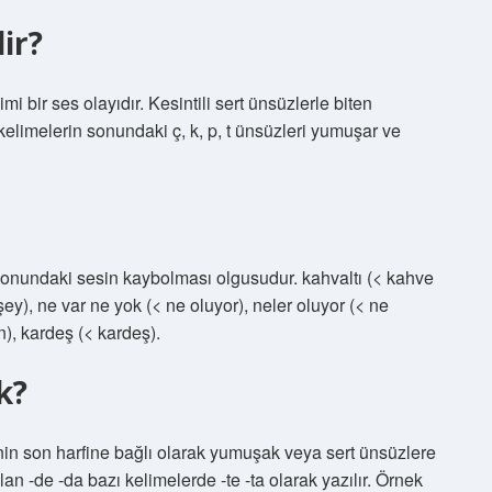
ir?
ir ses olayıdır. Kesintili sert ünsüzlerle biten
 kelimelerin sonundaki ç, k, p, t ünsüzleri yumuşar ve
 sonundaki sesin kaybolması olgusudur. kahvaltı (< kahve
şey), ne var ne yok (< ne oluyor), neler oluyor (< ne
), kardeş (< kardeş).
k?
in son harfine bağlı olarak yumuşak veya sert ünsüzlere
an -de -da bazı kelimelerde -te -ta olarak yazılır. Örnek