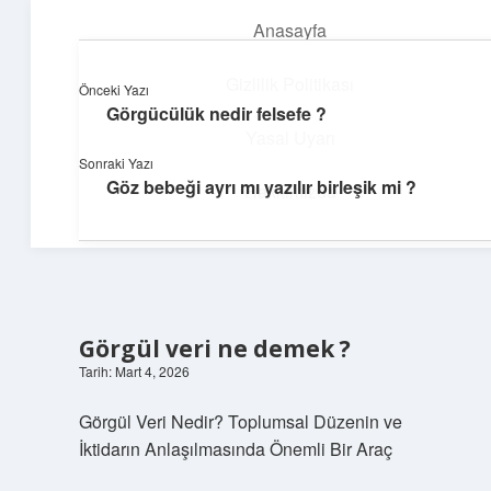
Anasayfa
menüyü
aç
Gizlilik Politikası
Önceki Yazı
Görgücülük nedir felsefe ?
Dijital Dünya Günlüğü
Yasal Uyarı
Sonraki Yazı
Teknolojiyle dolu keyifli bilgiler!
Göz bebeği ayrı mı yazılır birleşik mi ?
Hakkımızda
Görgül veri ne demek ?
Tarih: Mart 4, 2026
Görgül Veri Nedir? Toplumsal Düzenin ve
İktidarın Anlaşılmasında Önemli Bir Araç