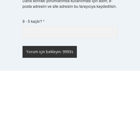
Daha sonraki yorumlarımda kullanılması için adım, e-
posta adresim ve site adresim bu tarayıcıya kaydedilsin.
9 - 5 kaçtır?
*
Scrol
to
the
top