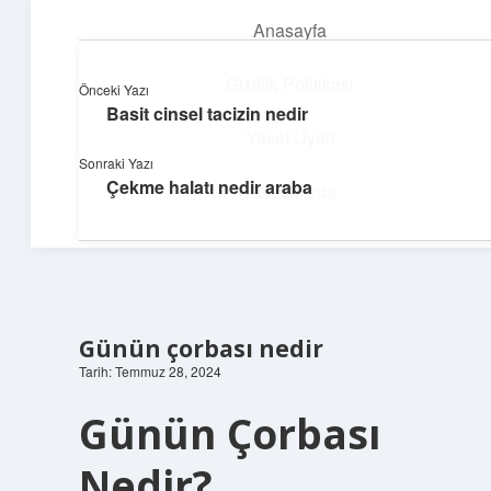
Anasayfa
menüyü
aç
Gizlilik Politikası
Önceki Yazı
Basit cinsel tacizin nedir
Dijital Dünya Günlüğü
Yasal Uyarı
Sonraki Yazı
Teknolojiyle dolu keyifli bilgiler!
Çekme halatı nedir araba
Hakkımızda
Günün çorbası nedir
Tarih: Temmuz 28, 2024
Günün Çorbası
Nedir?