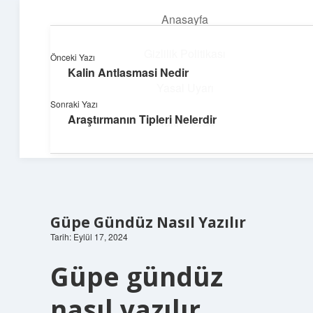
Anasayfa
menüyü
aç
Gizlilik Politikası
Önceki Yazı
Kalin Antlasmasi Nedir
Dijital Dünya Günlüğü
Yasal Uyarı
Sonraki Yazı
Teknolojiyle dolu keyifli bilgiler!
Araştırmanın Tipleri Nelerdir
Hakkımızda
Güpe Gündüz Nasıl Yazılır
Tarih: Eylül 17, 2024
Güpe gündüz
nasıl yazılır