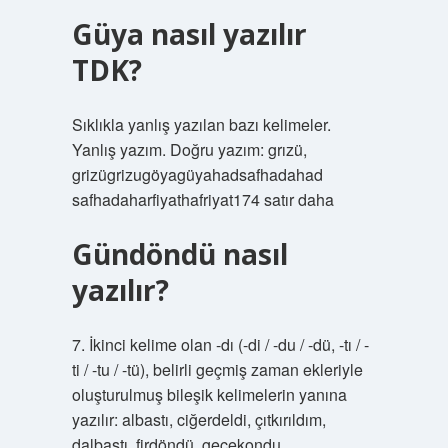
Güya nasıl yazılır
TDK?
Sıklıkla yanlış yazılan bazı kelimeler.
Yanlış yazım. Doğru yazım: grızü,
grizügrizugöyagüyahadsafhadahad
safhadaharfiyathafriyat174 satır daha
Gündöndü nasıl
yazılır?
7. İkinci kelime olan -dı (-di / -du / -dü, -tı / -
ti / -tu / -tü), belirli geçmiş zaman ekleriyle
oluşturulmuş bileşik kelimelerin yanına
yazılır: albastı, ciğerdeldi, çıtkırıldım,
dalbastı, firdöndü, gecekondu…