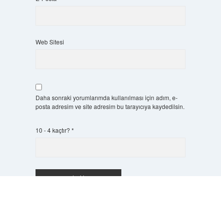
Web Sitesi
Daha sonraki yorumlarımda kullanılması için adım, e-
posta adresim ve site adresim bu tarayıcıya kaydedilsin.
10 - 4 kaçtır?
*
Scrol
to
the
top