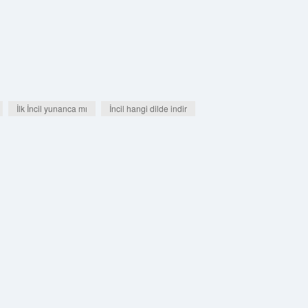
İlk İncil yunanca mı
İncil hangi dilde indir