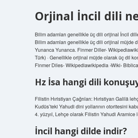
Orjinal İncil dili n
Bilim adamları genellikle üç dili orijinal İncil d
Bilim adamları genellikle üç dili orijinal müjde 
Yunanca Yunanca. Finmer Diller- Wikipediawiki
Türk) · Genellikle orijinal müjde olarak üç dil 
Finmer Diles- Wikipediawikipedia ›Wiki› Biblic
Hz İsa hangi dili konuş
Filistin Hıristiyan Çağrıları: Hıristiyan Galilä l
Kudüs’teki Yahudi dini yollarının otoritesini ka
4. yüzyıl, Lehçe olarak Filistin Yahudi Aramice le
İncil hangi dilde indir?