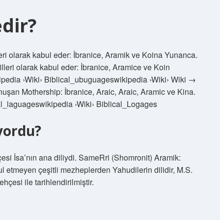
edir?
illeri olarak kabul eder: İbranice, Aramik ve Koina Yunanca.
dilleri olarak kabul eder: İbranice, Aramice ve Koin
pedia ›Wiki› Biblical_ubuguageswikipedia ›Wiki› Wiki →
konuşan Mothership: İbranice, Araic, Araic, Aramic ve Kina.
al_laguageswikipedia ›Wiki› Biblical_Logages
uyordu?
ehçesi İsa’nın ana diliydi. SameRri (Shomronit) Aramik:
bul etmeyen çeşitli mezheplerden Yahudilerin dilidir, M.S.
hçesi ile tarihlendirilmiştir.