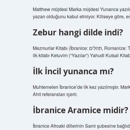
Matthew müjdesi Marka müjdesi Yunanca yazılmış
yazarı olduğunu kabul etmiyor. Kiliseye göre, en
Zebur hangi dilde indi?
Mezmurlar Kitabı (İbranice: תְּהִלִּים, Romanize: Tehillim, Lit. “Övgü”), Popüler İsim, Taah’ın üçüncü kısmı,
ilk kitabı Ketuvim (“Yazılar”) Yahudi Kutsal Kitab
İlk İncil yunanca mı?
Muhtemelen İbranice’de ilk kez yazılmıştır. Mark
Ahit referansları içerir.
İbranice Aramice midir?
İbranice Afroaki dillerinin Sami şubesine bağlıd