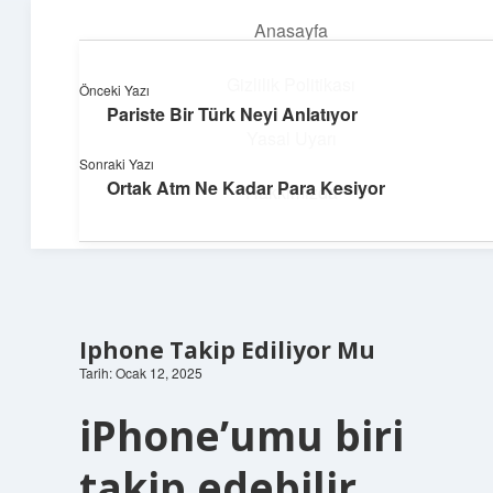
Anasayfa
menüyü
aç
Gizlilik Politikası
Önceki Yazı
Pariste Bir Türk Neyi Anlatıyor
Dijital Dünya Günlüğü
Yasal Uyarı
Sonraki Yazı
Teknolojiyle dolu keyifli bilgiler!
Ortak Atm Ne Kadar Para Kesiyor
Hakkımızda
Iphone Takip Ediliyor Mu
Tarih: Ocak 12, 2025
iPhone’umu biri
takip edebilir