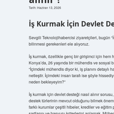
Tarih: Haziran 13, 2026
İş Kurmak İçin Devlet D
Sevgili Teknolojihabercisi ziyaretçileri, bugün “
bilinmesi gerekenleri ele alıyoruz.
İş kurmak, özellikle genç bir girişimci için hem h
Konya’da, 26 yaşında bir mühendis ve sosyal bil
“İçimdeki mühendis diyor ki, iş planını detaylı h
netleştir. İçimdeki insan tarafı ise şöyle hisse
neden bekleyeyim?”
İş kurmak için devlet desteği nasıl alınır sorusu
destek türlerinin mevcut olduğunu bilmek öne
farklı kurumlar çeşitli hibeler, krediler ve eğiti
şartlarını ve başvuru kriterlerini anlamak. Mühen