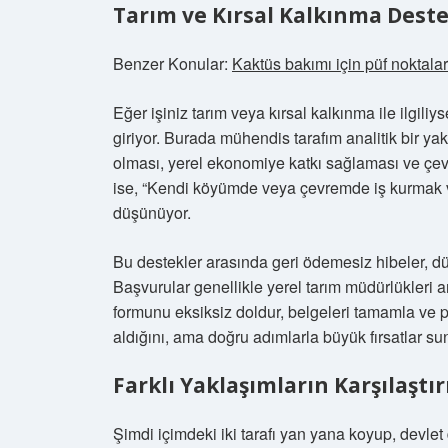
Tarım ve Kırsal Kalkınma Deste
Benzer Konular:
Kaktüs bakımı için püf noktalar
Eğer işiniz tarım veya kırsal kalkınma ile ilgil
giriyor. Burada mühendis tarafım analitik bir yak
olması, yerel ekonomiye katkı sağlaması ve çevr
ise, “Kendi köyümde veya çevremde iş kurmak v
düşünüyor.
Bu destekler arasında geri ödemesiz hibeler, düş
Başvurular genellikle yerel tarım müdürlükleri ar
formunu eksiksiz doldur, belgeleri tamamla ve pr
aldığını, ama doğru adımlarla büyük fırsatlar s
Farklı Yaklaşımların Karşılaştı
Şimdi içimdeki iki tarafı yan yana koyup, devlet d