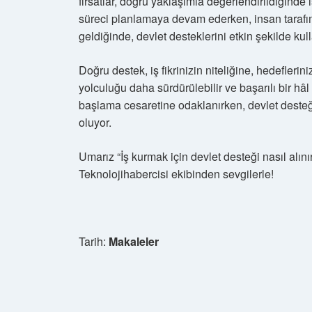
fırsatlar, doğru yaklaşımla değerlendirildiğinde 
süreci planlamaya devam ederken, insan tarafım 
geldiğinde, devlet desteklerini etkin şekilde k
Doğru destek, iş fikrinizin niteliğine, hedeflerini
yolculuğu daha sürdürülebilir ve başarılı bir hâ
başlama cesaretine odaklanırken, devlet desteğ
oluyor.
Umarız “İş kurmak için devlet desteği nasıl alınır”
Teknolojihabercisi ekibinden sevgilerle!
Tarih:
Makaleler