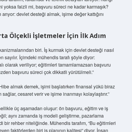
i yoksa faizli mi, başvuru süreci ne kadar karmaşık?
arıyor: devlet desteği almak, işime değer kattığını
a Ölçekli İşletmeler İçin İlk Adım
anizmalarından biri. İş kurmak için devlet desteği nasıl
n sayılır. İçimdeki mühendis tarafı şöyle diyor:
alı olarak veriliyor; eğitimleri tamamlamazsan başvuru
üzden başvuru süreci çok dikkatli yürütülmeli.”
“Hibe almak demek, işimi başlatırken finansal yükü biraz
ağlar, cesaret verir ve işime inanmayı kolaylaştırır.”
ellikle üç aşamadan oluşur: ön başvuru, eğitim ve iş
değil; aynı zamanda iş modeli geliştirme, pazarlama
di bir rehber niteliğinde. Mühendis tarafım, “Bu eğitimleri
en faktörlerden biri iş planının kalitesi” diyor. İnsan