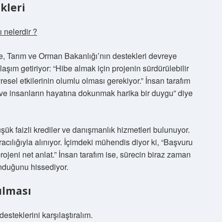
kleri
ı nelerdir ?
iyse, Tarım ve Orman Bakanlığı’nın destekleri devreye
laşım getiriyor: “Hibe almak için projenin sürdürülebilir
esel etkilerinin olumlu olması gerekiyor.” İnsan tarafım
e insanların hayatına dokunmak harika bir duygu” diye
ük faizli krediler ve danışmanlık hizmetleri bulunuyor.
acılığıyla alınıyor. İçimdeki mühendis diyor ki, “Başvuru
ojeni net anlat.” İnsan tarafım ise, sürecin biraz zaman
unduğunu hissediyor.
rılması
esteklerini karşılaştıralım.