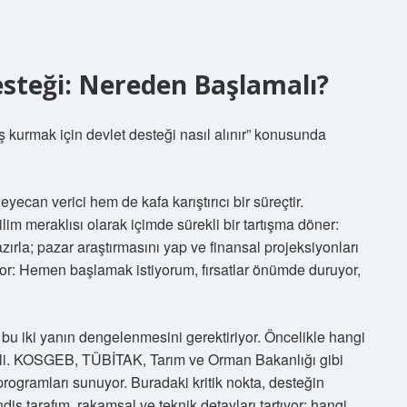
esteği: Nereden Başlamalı?
İş kurmak için devlet desteği nasıl alınır” konusunda
eyecan verici hem de kafa karıştırıcı bir süreçtir.
im meraklısı olarak içimde sürekli bir tartışma döner:
azırla; pazar araştırmasını yap ve finansal projeksiyonları
diyor: Hemen başlamak istiyorum, fırsatlar önümde duruyor,
, bu iki yanın dengelenmesini gerektiriyor. Öncelikle hangi
mli. KOSGEB, TÜBİTAK, Tarım ve Orman Bakanlığı gibi
m programları sunuyor. Buradaki kritik nokta, desteğin
dis tarafım, rakamsal ve teknik detayları tartıyor: hangi