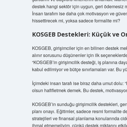
destek hangi sektör için uygun, geri ödemesiz m
İnsan tarafım ise daha çok motivasyon ve güven 
hissettirecek mi, yoksa sadece formalite mi?
KOSGEB Destekleri: Küçük ve Ort
KOSGEB, girişimciler için en bilinen destek mek
alınır sorusunu düşünenler için ilk seçeneklerde
“KOSGEB’in girişimcilik desteği, iş planına day
kabul edilmiyor ve bütçe sınırlamaları var. Bu y
İçimdeki insan tarafı ise biraz daha umut dolu: 
olsun hafifletmek demek. Bu destek, motivasyon s
KOSGEB’in sunduğu girişimcilik destekleri, gen
planı onayı. Eğitimler, sadece resmi formalite 
stratejileri ve finansal planlama konularında cid
ihmal etmemeliyim, çünkü destek miktarını etkiley