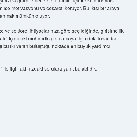
işinizi sağlam temellere oturtabilir. İçimdeki mühendis
ise motivasyonu ve cesareti koruyor. Bu ikisi bir araya
ullanmak mümkün oluyor.
ze ve sektörel ihtiyaçlarınıza göre seçildiğinde, girişimcilik
l alır. İçimdeki mühendis planlamaya, içimdeki insan ise
i bu iki yanın buluştuğu noktada en büyük yardımcı
 ile ilgili aklınızdaki sorulara yanıt bulabildik.