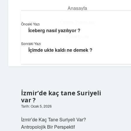
Anasayfa
menüyü
aç
Gizlilik Politikası
Önceki Yazı
İceberg nasıl yazılıyor ?
Dijital Dünya Günlüğü
Yasal Uyarı
Sonraki Yazı
Teknolojiyle dolu keyifli bilgiler!
İçimde ukte kaldı ne demek ?
Hakkımızda
İzmir’de kaç tane Suriyeli
var ?
Tarih: Ocak 5, 2026
İzmir’de Kaç Tane Suriyeli Var?
Antropolojik Bir Perspektif