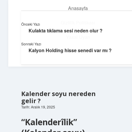
Anasayfa
menüyü
aç
Gizlilik Politikası
Önceki Yazı
Kulakta tıklama sesi neden olur ?
Dijital Dünya Günlüğü
Yasal Uyarı
Sonraki Yazı
Teknolojiyle dolu keyifli bilgiler!
Kalyon Holding hisse senedi var mı ?
Hakkımızda
Kalender soyu nereden
gelir ?
Tarih: Aralık 19, 2025
“Kalenderîlik”