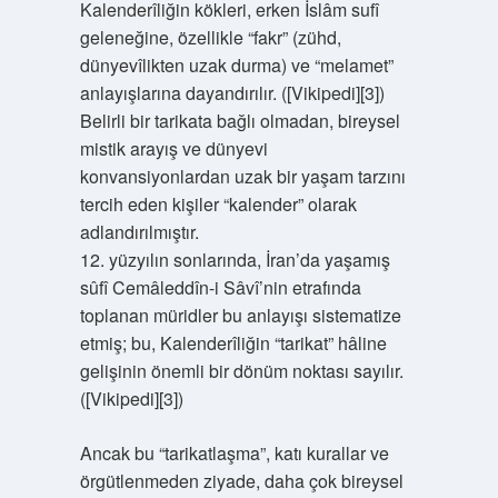
Kalenderîliğin kökleri, erken İslâm sufî
geleneğine, özellikle “fakr” (zühd,
dünyevîlikten uzak durma) ve “melamet”
anlayışlarına dayandırılır. ([Vikipedi][3])
Belirli bir tarikata bağlı olmadan, bireysel
mistik arayış ve dünyevi
konvansiyonlardan uzak bir yaşam tarzını
tercih eden kişiler “kalender” olarak
adlandırılmıştır.
12. yüzyılın sonlarında, İran’da yaşamış
sûfî Cemâleddîn-i Sâvî’nin etrafında
toplanan müridler bu anlayışı sistematize
etmiş; bu, Kalenderîliğin “tarikat” hâline
gelişinin önemli bir dönüm noktası sayılır.
([Vikipedi][3])
Ancak bu “tarikatlaşma”, katı kurallar ve
örgütlenmeden ziyade, daha çok bireysel