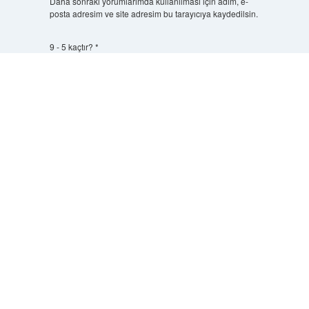
Daha sonraki yorumlarımda kullanılması için adım, e-
posta adresim ve site adresim bu tarayıcıya kaydedilsin.
9 - 5 kaçtır?
*
Scrol
to
the
top