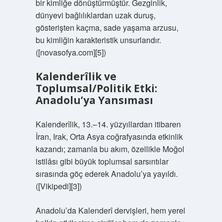
bir kimliğe dönüştürmüştür. Gezginlik,
dünyevi bağlılıklardan uzak duruş,
gösterişten kaçma, sade yaşama arzusu,
bu kimliğin karakteristik unsurlarıdır.
([novasofya.com][5])
Kalenderîlik ve
Toplumsal/Politik Etki:
Anadolu’ya Yansıması
Kalenderîlik, 13.–14. yüzyıllardan itibaren
İran, Irak, Orta Asya coğrafyasında etkinlik
kazandı; zamanla bu akım, özellikle Moğol
istilâsı gibi büyük toplumsal sarsıntılar
sırasında göç ederek Anadolu’ya yayıldı.
([Vikipedi][3])
Anadolu’da Kalenderî dervişleri, hem yerel