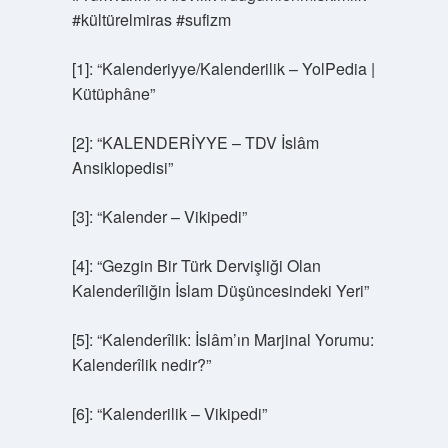
#kültürelmiras #sufizm
[1]: “Kalenderiyye/Kalenderilik – YolPedia |
Kütüphâne”
[2]: “KALENDERİYYE – TDV İslâm
Ansiklopedisi”
[3]: “Kalender – Vikipedi”
[4]: “Gezgin Bir Türk Dervişliği Olan
Kalenderîliğin İslam Düşüncesindeki Yeri”
[5]: “Kalenderîlik: İslâm’ın Marjinal Yorumu:
Kalenderîlik nedir?”
[6]: “Kalenderilik – Vikipedi”