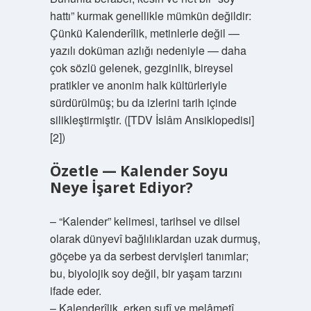
hattı” kurmak genellikle mümkün değildir:
Çünkü Kalenderîlik, metinlerle değil —
yazılı doküman azlığı nedeniyle — daha
çok sözlü gelenek, gezginlik, bireysel
pratikler ve anonim halk kültürleriyle
sürdürülmüş; bu da izlerini tarih içinde
silikleştirmiştir. ([TDV İslâm Ansiklopedisi]
[2])
Özetle — Kalender Soyu
Neye İşaret Ediyor?
– “Kalender” kelimesi, tarihsel ve dilsel
olarak dünyevî bağlılıklardan uzak durmuş,
göçebe ya da serbest dervişleri tanımlar;
bu, biyolojik soy değil, bir yaşam tarzını
ifade eder.
– Kalenderîlik, erken sufî ve melâmetî