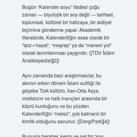
Bugün “Kalender soyu” ifadesi çoğu
zaman — biyolojik bir soy değil — tarihsel,
toplumsal, kültürel bir hafızaya, bir aidiyet
biçimine gönderme yapar. Akademik
literatürde, Kalenderîliğin esas olarak bir
“tarz‑ı hayat”, “meşrep” ya da “manevi yol”
olarak tanımlanması yaygındır. ([TDV İslâm
Ansiklopedisi][2])
Aynı zamanda bazı araştırmacılar, bu
akımın erken dönem İslam sufiliği ile
göçebe Türk kültürü, İran‑Orta Asya
mistisizmi ve halk inançları arasında bir
köprü kurduğunu ve bu yüzden
Kalenderîliğin “melez”, çok katmanlı bir
kimlik olduğunu savunur. ([DergiPark][4])
Bununla beraber, kesin ve net bir “soy