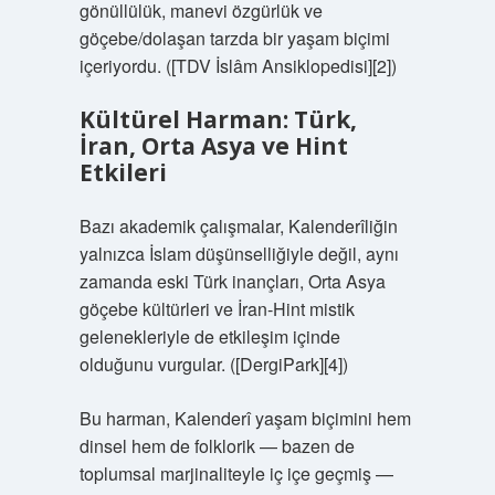
gönüllülük, manevi özgürlük ve
göçebe/dolaşan tarzda bir yaşam biçimi
içeriyordu. ([TDV İslâm Ansiklopedisi][2])
Kültürel Harman: Türk,
İran, Orta Asya ve Hint
Etkileri
Bazı akademik çalışmalar, Kalenderîliğin
yalnızca İslam düşünselliğiyle değil, aynı
zamanda eski Türk inançları, Orta Asya
göçebe kültürleri ve İran‑Hint mistik
gelenekleriyle de etkileşim içinde
olduğunu vurgular. ([DergiPark][4])
Bu harman, Kalenderî yaşam biçimini hem
dinsel hem de folklorik — bazen de
toplumsal marjinaliteyle iç içe geçmiş —