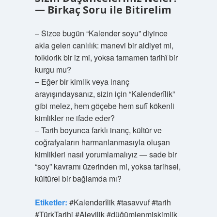
— Birkaç Soru ile Bitirelim
– Sizce bugün “Kalender soyu” diyince
akla gelen canlılık: manevi bir aidiyet mi,
folklorik bir iz mi, yoksa tamamen tarihî bir
kurgu mu?
– Eğer bir kimlik veya inanç
arayışındaysanız, sizin için “Kalenderîlik”
gibi melez, hem göçebe hem sufî kökenli
kimlikler ne ifade eder?
– Tarih boyunca farklı inanç, kültür ve
coğrafyaların harmanlanmasıyla oluşan
kimlikleri nasıl yorumlamalıyız — sade bir
“soy” kavramı üzerinden mi, yoksa tarihsel,
kültürel bir bağlamda mı?
Etiketler:
#Kalenderîlik #tasavvuf #tarih
#TürkTarihi #Alevilik #düğümlenmiskimlik