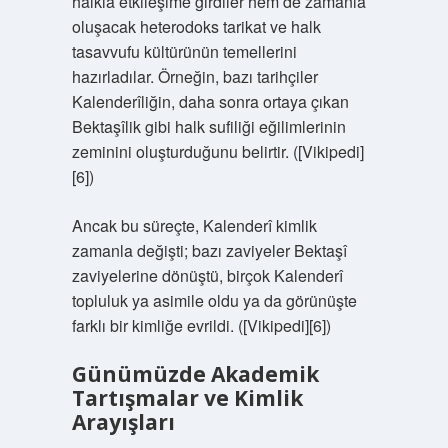
halkla etkileşime girdiler hem de zamanla
oluşacak heterodoks tarikat ve halk
tasavvufu kültürünün temellerini
hazırladılar. Örneğin, bazı tarihçiler
Kalenderîliğin, daha sonra ortaya çıkan
Bektaşîlik gibi halk sufiliği eğilimlerinin
zeminini oluşturduğunu belirtir. ([Vikipedi]
[6])
Ancak bu süreçte, Kalenderî kimlik
zamanla değişti; bazı zaviyeler Bektaşî
zaviyelerine dönüştü, birçok Kalenderî
topluluk ya asimile oldu ya da görünüşte
farklı bir kimliğe evrildi. ([Vikipedi][6])
Günümüzde Akademik
Tartışmalar ve Kimlik
Arayışları