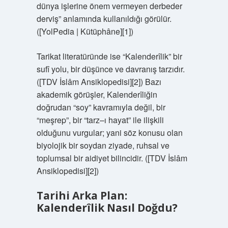
dünya işlerine önem vermeyen derbeder
derviş” anlamında kullanıldığı görülür.
([YolPedia | Kütüphâne][1])
Tarikat literatüründe ise “Kalenderîlik” bir
sufî yolu, bir düşünce ve davranış tarzıdır.
([TDV İslâm Ansiklopedisi][2]) Bazı
akademik görüşler, Kalenderîliğin
doğrudan “soy” kavramıyla değil, bir
“meşrep”, bir “tarz–ı hayat” ile ilişkili
olduğunu vurgular; yani söz konusu olan
biyolojik bir soydan ziyade, ruhsal ve
toplumsal bir aidiyet bilincidir. ([TDV İslâm
Ansiklopedisi][2])
Tarihi Arka Plan:
Kalenderîlik Nasıl Doğdu?