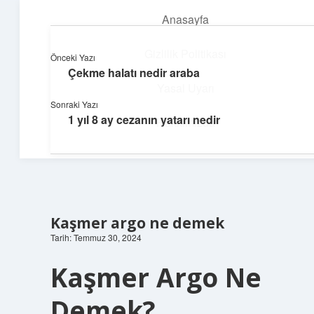
Anasayfa
menüyü
aç
Gizlilik Politikası
Önceki Yazı
Çekme halatı nedir araba
Dijital Dünya Günlüğü
Yasal Uyarı
Sonraki Yazı
Teknolojiyle dolu keyifli bilgiler!
1 yıl 8 ay cezanın yatarı nedir
Hakkımızda
Kaşmer argo ne demek
Tarih: Temmuz 30, 2024
Kaşmer Argo Ne
Demek?