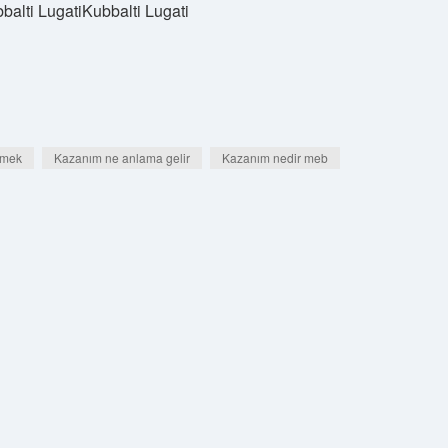
bbalti LugatiKubbalti Lugati
emek
Kazanım ne anlama gelir
Kazanım nedir meb