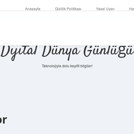
Anasayfa
Gizlilik Politikası
Yasal Uyarı
Ha
Dijital Dünya Günlüğü
Teknolojiyle dolu keyifli bilgiler!
ilbet mob
or