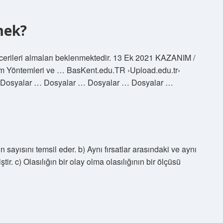
mek?
ecerileri almaları beklenmektedir. 13 Ek 2021 KAZANIM /
im Yöntemleri ve … BasKent.edu.TR ›Upload.edu.tr›
 Dosyalar … Dosyalar … Dosyalar … Dosyalar …
n sayısını temsil eder. b) Aynı fırsatlar arasındaki ve aynı
tir. c) Olasılığın bir olay olma olasılığının bir ölçüsü