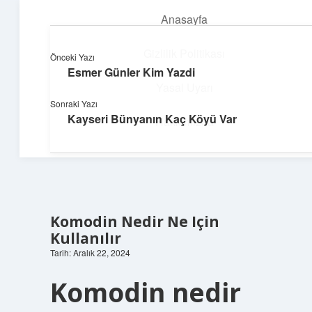
Anasayfa
menüyü
aç
Gizlilik Politikası
Önceki Yazı
Esmer Günler Kim Yazdi
Dijital Dünya Günlüğü
Yasal Uyarı
Sonraki Yazı
Teknolojiyle dolu keyifli bilgiler!
Kayseri Bünyanın Kaç Köyü Var
Hakkımızda
Komodin Nedir Ne Için
Kullanılır
Tarih: Aralık 22, 2024
Komodin nedir