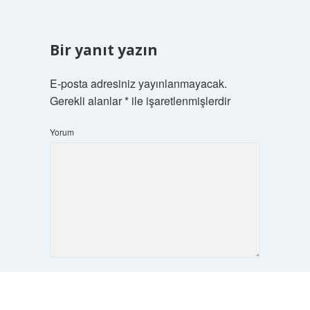
Bir yanıt yazın
E-posta adresiniz yayınlanmayacak.
Gerekli alanlar
*
ile işaretlenmişlerdir
Yorum
İsim*
Scrol
to
the